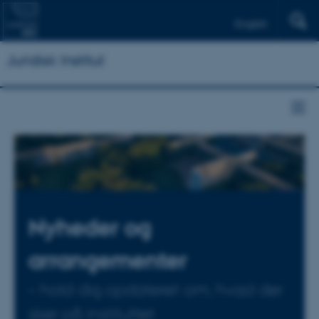
English
Juridisk Institut
Nyheder og
arrangementer
– hold dig opdateret om, hvad der
sker på instituttet