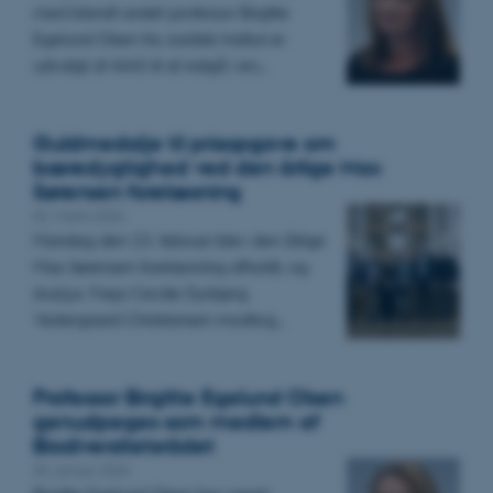
med blandt andet professor Birgitte
Egelund Olsen fra Juridisk Institut er
udvalgt af AIAS til at indgå i en…
Guldmedalje til prisopgave om
bæredygtighed ved den årlige Max
Sørensen forelæsning
02. marts 2026
Mandag den 23. februar blev den årlige
Max Sørensen forelæsning afholdt, og
stud.jur. Freja Cecilie Dyrbjerg
Vestergaard Christiansen modtog…
Professor Birgitte Egelund Olsen
genudpeges som medlem af
Biodiversitetsrådet
30. januar 2026