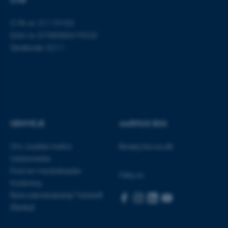
CVR
CVR-nr: 31119103
EAN-nr: 5798000419520
Stedkode: 5211
ASP.NET_SessionId
Microsoft Corporation
.au.dk
GENVEJE
AARHUS BSS
JSESSIONID
Oracle Corporation
.au.dk
Om Juridisk Institut
Besøg bss.au.dk
Uddannelse
Find en medarbejder
Følg os
Forskning
ARRAffinity
Microsoft Corporation
.mitstudie.au.dk
Retsvidenskabeligt Tidsskrift
(Rettid)