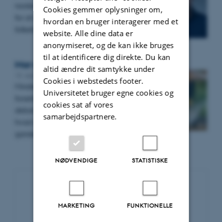
norske regering til at indgå i et lovudvalg
Cookies gemmer oplysninger om,
for at revidere den norske
hvordan en bruger interagerer med et
folketrygdloven.
website. Alle dine data er
anonymiseret, og de kan ikke bruges
til at identificere dig direkte. Du kan
Mor er influencer. Hvad må jeg?
altid ændre dit samtykke under
15. september 2025
Cookies i webstedets footer.
Mindreårige børns optræden på
Universitetet bruger egne cookies og
forældrenes influencer-kanaler er til
cookies sat af vores
debat. Men man kan mene om det,
samarbejdspartnere.
hvad man vil. Lovgivningen er egentlig
ganske klar…
NØDVENDIGE
STATISTISKE
Nyhedsarkiv
MARKETING
FUNKTIONELLE