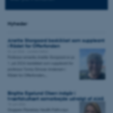
Nyheder
Anette Storgaard beskikket som suppleant
i Rådet for Offerfonden
02. juli 2026
-
Juridisk Institut
Professor emerita Anette Storgaard er pr.
1. juli 2026 beskikket som suppleant for
professor Tonny Elmose Andersen i
Rådet for Offerfonden.…
Birgitte Egelund Olsen indgår i
tværfakultært samarbejde udvalgt af AIAS
15. juni 2026
Gruppen Planetary Health Pathways