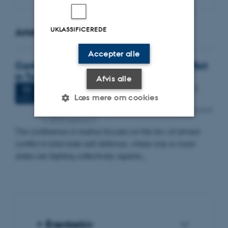
UKLASSIFICEREDE
Arrangementer
Accepter alle
Conference on The Law of Armed Conflict
in Total Defence
Afvis alle
2 dage,
Onsdag
11.
november 2026,
kl. 08:30
-
12.
11
Læs mere om cookies
november
NOV.
Aarhus University, Aula building 1412, Nordre Ringgade
4, 8000 Aarhus C
This conference in Aarhus focuses on the law of armed
Nødvendige
Statistiske
Marketing
conflict in total state self-defence, where one or more
Funktionelle
Uklassificerede
states are fighting collectively against…
Nødvendige cookies hjælper
med at gøre hjemmesiden
brugbar ved at aktivere nogle
Eventarkiv