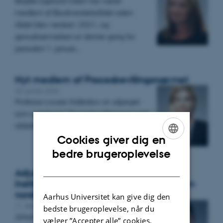
Birgitte Egelund Olsen har været
medlem af Biodiversitetsrådet siden
rådet blev nedsat i 2021, og
genudnævnelsen er denne gang for
perioden 1. januar…
Nyt medlem af Procesbevillingsnævnet
20. januar 2026
Professor Louise Halleskov er udpeget
som suppleant i Procesbevillingsnævnets
afdeling for appeltilladelser.
Cookies giver dig en
ENGLISH
bedre brugeroplevelse
DANISH
Adjunkt, ph.d. Johan Næser, Juridisk
Institut, skal være med til at revidere den
norske folketrygdloven
Aarhus Universitet kan give dig den
11. december 2025
bedste brugeroplevelse, når du
Johan Næser er blevet udpeget af den
vælger ”Accepter alle” cookies.