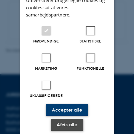
Universitetet bruger egne cookies og
cookies sat af vores
samarbejdspartnere.
Eventarkiv
NØDVENDIGE
STATISTISKE
Revideret 16.06.2026
-
Line Bang Petersen
MARKETING
FUNKTIONELLE
JURIDISK INSTITUT
KONTAKT
UKLASSIFICEREDE
Aarhus BSS
E-mail:
jura@au.dk
Accepter alle
Aarhus Universitet
Tlf: 8715 0000
Bartholins Allé 16
Afvis alle
8000 Aarhus C