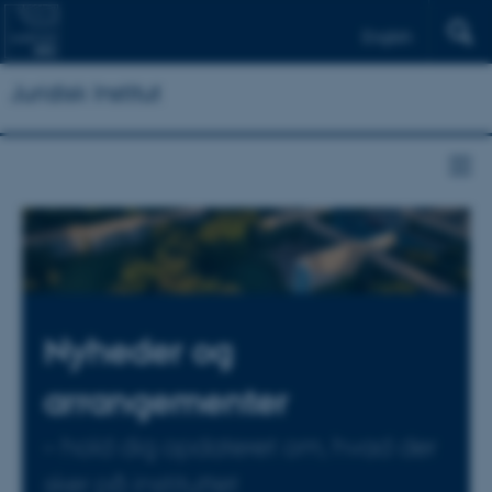
English
Juridisk Institut
Nyheder og
arrangementer
– hold dig opdateret om, hvad der
sker på instituttet