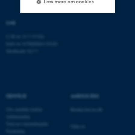
Læs mere om cookies
CVR
Nødvendige
Statistiske
Marketing
Funktionelle
Uklassificerede
CVR-nr: 31119103
EAN-nr: 5798000419520
Stedkode: 5211
Nødvendige cookies hjælper
med at gøre hjemmesiden
brugbar ved at aktivere nogle
grundlæggende funktioner
som navigation mm.
GENVEJE
AARHUS BSS
Hjemmesiden kan ikke
fungerer uden disse cookies.
Om Juridisk Institut
Besøg bss.au.dk
Uddannelse
Find en medarbejder
Følg os
Navn
Udbyder / Domæne
Forskning