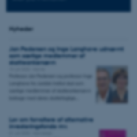
Nyheder
Jan Pedersen og Inge Langhave udnævnt
som særlige medlemmer af
skatteankenævn
10. juli 2020
-
Navne
Professor Jan Pedersen og professor Inge
Langhave fra Juridisk Institut skal som
særlige medlemmer af skatteankenævn
bidrage med deres skattefaglige…
Lov om forvaltere af alternative
investeringsfonde mv.
01. juli 2020
-
Nye bøger