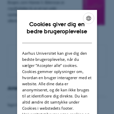
Bogen, som Hanne S. Birkmose er
medforfatter til, er et nyt unikt
opslagsværk til alle, der arbejder med
alternative investeringer.
Cookies giver dig en
ENGLISH
bedre brugeroplevelse
DANISH
Aarhus Universitet kan give dig den
bedste brugeroplevelse, når du
Nyhedsarkiv
vælger ”Accepter alle” cookies.
Cookies gemmer oplysninger om,
hvordan en bruger interagerer med et
website. Alle dine data er
Arrangementer
anonymiseret, og de kan ikke bruges
til at identificere dig direkte. Du kan
altid ændre dit samtykke under
Ingen kommende arrangementer.
Cookies i webstedets footer.