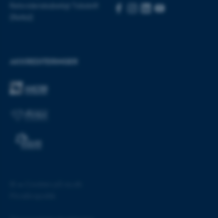
Retsvidenskabeligt Tidsskrift
be_typo_user
TYPO3 Association
.au.dk
(Rettid)
fe_typo_user
Typo3 Association
AKKREDITERINGER
.au.dk
©
—
Cookies på au.dk
Privatlivspolitik
ASP.NET_SessionId
Microsoft Corporation
.au.dk