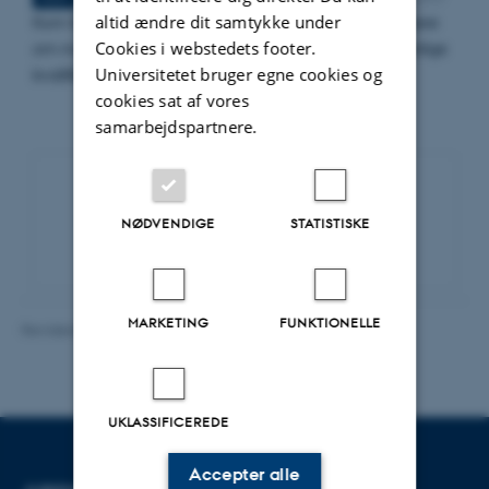
altid ændre dit samtykke under
Kom til informationsmøde på Juridisk Institut og hør mere
Cookies i webstedets footer.
om mulighederne for at fordybe dig, få nogle helt særlige
Universitetet bruger egne cookies og
kvalifikationer – og en…
cookies sat af vores
samarbejdspartnere.
Eventarkiv
NØDVENDIGE
STATISTISKE
MARKETING
FUNKTIONELLE
Revideret 16.06.2026
-
Line Bang Petersen
UKLASSIFICEREDE
Accepter alle