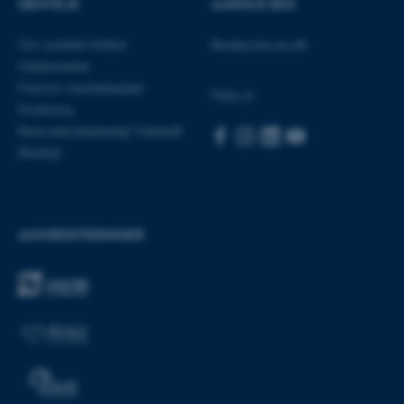
GENVEJE
AARHUS BSS
Om Juridisk Institut
Besøg bss.au.dk
Navn
Udbyder / Domæne
Uddannelse
be_typo_user
TYPO3 Association
Find en medarbejder
.au.dk
Følg os
Forskning
Retsvidenskabeligt Tidsskrift
(Rettid)
fe_typo_user
Typo3 Association
.au.dk
AKKREDITERINGER