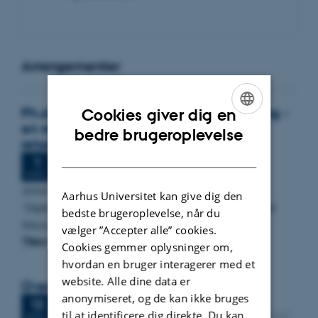
Arrangementer
Ph.d.-forsvar: Digitaliseringsklar lovgivning -
Cookies giver dig en
en retlig analyse med fokus på
ENGLISH
bedre brugeroplevelse
retssikkerhed
DANISH
Fredag
1.
november 2024,
kl. 13:00
1
NOV.
Johan Næser skal forsvare sin afhandling
Aarhus Universitet kan give dig den
"
Digitaliseringsklar lovgivning – en retlig analyse med
bedste brugeroplevelse, når du
fokus på retssikkerhed".
vælger ”Accepter alle” cookies.
Titlen/emnet for forsvaret…
Cookies gemmer oplysninger om,
hvordan en bruger interagerer med et
website. Alle dine data er
Overvejer du en ph.d. i jura?
anonymiseret, og de kan ikke bruges
Onsdag
13.
november 2024,
kl. 16:00
13
til at identificere dig direkte. Du kan
Bartholins Allé 16, Aarhus C. Bygning 1414 lokale 317
NOV.