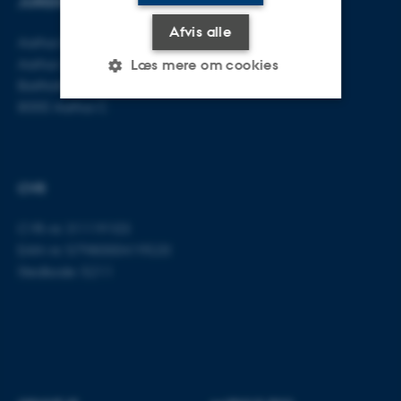
JURIDISK INSTITUT
KONTAKT
Afvis alle
Aarhus BSS
E-mail:
jura@au.dk
Aarhus Universitet
Tlf: 8715 0000
Læs mere om cookies
Bartholins Allé 16
8000 Aarhus C
Nødvendige
Statistiske
Marketing
Funktionelle
Uklassificerede
CVR
CVR-nr: 31119103
Nødvendige cookies hjælper
EAN-nr: 5798000419520
med at gøre hjemmesiden
Stedkode: 5211
brugbar ved at aktivere nogle
grundlæggende funktioner
som navigation mm.
Hjemmesiden kan ikke
fungerer uden disse cookies.