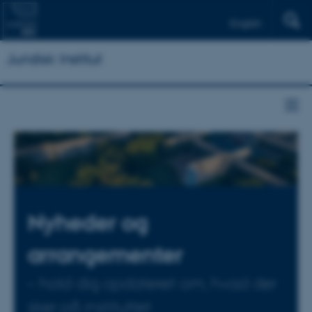
English
Juridisk Institut
Nyheder og
arrangementer
– hold dig opdateret om, hvad der
sker på instituttet