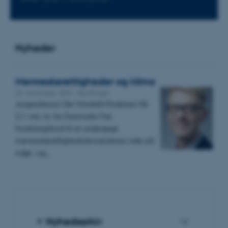
Nyheder
Menneskerettigheder og klima
26. november 2024
-
Bevillinger
Juraprofessor Ole Windahl Pedersen får
3,1 mio. kr. fra Danmarks Frie
Forskningsfond til at undersøge
menneskerettighedsdomstolenes rolle på
miljø- og…
Nyhedsarkiv