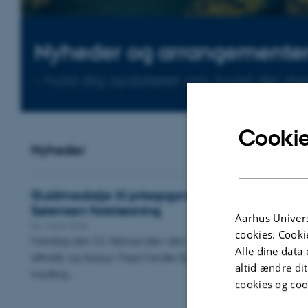
Nyheder og arrangemente
– hold dig opdateret om, hvad der sker 
Cookie
Nyheder
Guldmedalje til prisopgave om bæredygtigh
Sørensen forelæsning
Aarhus Univers
02. marts 2026
cookies. Cooki
Mandag den 23. februar blev den årlige Max Sørensen forel
Alle dine data 
afholdt, og stud.jur. Freja Cecilie Dyrbjerg Vestergaard Christ
altid ændre di
modtog…
cookies og coo