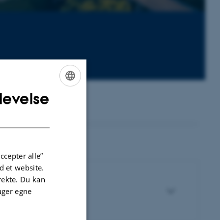
levelse
ENGLISH
DANISH
ccepter alle”
 et website.
irekte. Du kan
uger egne