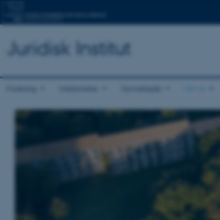
Juridisk Institut
Forskning
Uddannelse
Samarbejde
Om os