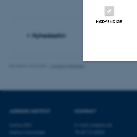
NØDVENDIGE
Nyhedsarkiv
Revideret 16.06.2026
-
Line Bang Petersen
Nødvendige
Nødvendige cooki
grundlæggende fu
JURIDISK INSTITUT
KONTAKT
cookies.
Aarhus BSS
E-mail:
jura@au.dk
Aarhus Universitet
Tlf: 8715 0000