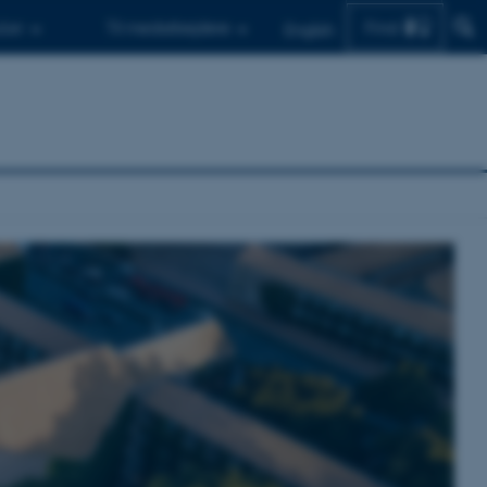
Find
d.er
Til medarbejdere
English