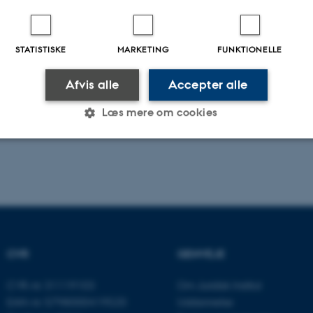
STATISTISKE
MARKETING
FUNKTIONELLE
Afvis alle
Accepter alle
Læs mere om cookies
Statistiske
Marketing
Funktionelle
es hjælper med at gøre hjemmesiden brugbar ved at aktiv
nktioner som navigation mm. Hjemmesiden kan ikke funge
CVR
GENVEJE
CVR-nr: 31119103
Om Juridisk Institut
EAN-nr: 5798000419520
Uddannelse