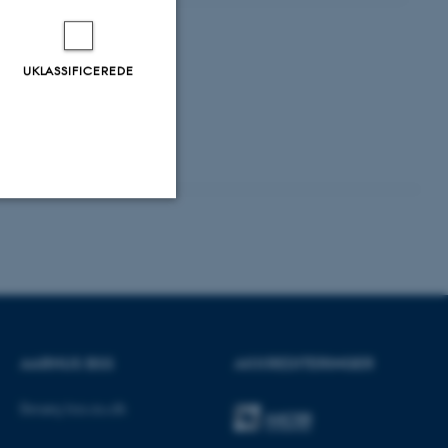
UKLASSIFICEREDE
Uklassificerede
ere nogle
rer uden disse
AARHUS BSS
AKKREDITERINGER
Besøg bss.au.dk