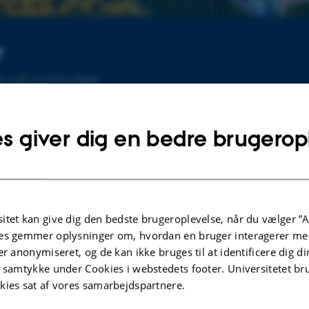
r
på instituttet
s giver dig en bedre brugerop
Arrangementer
ed ved den årlige Max
Ingen kommende arrangementer.
itet kan give dig den bedste brugeroplevelse, når du vælger ”A
es gemmer oplysninger om, hvordan en bruger interagerer med
æsning
er anonymiseret, og de kan ikke bruges til at identificere dig d
iansen
Eventarkiv
t samtykke under Cookies i webstedets footer. Universitetet br
kies sat af vores samarbejdspartnere.