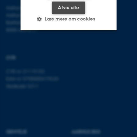
Aarhus BSS
E-mail:
jura@au.dk
Afvis alle
Aarhus Universitet
Tlf: 8715 0000
Læs mere om cookies
Bartholins Allé 16
8000 Aarhus C
Nødvendige
Statistiske
Marketing
Funktionelle
Uklassificerede
CVR
CVR-nr: 31119103
EAN-nr: 5798000419520
Nødvendige cookies hjælper
Stedkode: 5211
med at gøre hjemmesiden
brugbar ved at aktivere nogle
grundlæggende funktioner
som navigation mm.
Hjemmesiden kan ikke
fungerer uden disse cookies.
GENVEJE
AARHUS BSS