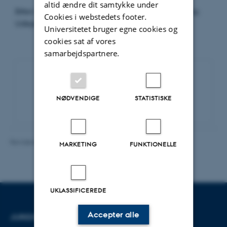
altid ændre dit samtykke under
Bitten Wissing Kjærgaard forsvarer sin ph.d.-afhandling:
Cookies i webstedets footer.
Udlejers ændringsret
Universitetet bruger egne cookies og
cookies sat af vores
samarbejdspartnere.
Eventarkiv
NØDVENDIGE
STATISTISKE
Revideret 16.06.2026
-
Line Bang Petersen
MARKETING
FUNKTIONELLE
UKLASSIFICEREDE
Accepter alle
JURIDISK INSTITUT
KONTAKT