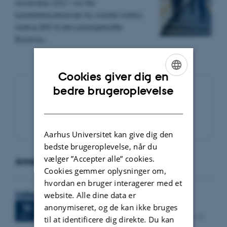
november 2021 var fire
kandidatstuderende fra Juridisk Institut,
Aarhus BSS til den prestigefyldte
Bucerius…
Cookies giver dig en
ENGLISH
bedre brugeroplevelse
DANISH
Nyhedsarkiv
Aarhus Universitet kan give dig den
bedste brugeroplevelse, når du
vælger ”Accepter alle” cookies.
Arrangementer
Cookies gemmer oplysninger om,
hvordan en bruger interagerer med et
Udlejers ændringsret
website. Alle dine data er
Fredag
10.
december 2021,
kl. 13:00
10
anonymiseret, og de kan ikke bruges
Aarhus Universitet, 1324-025. Efter forelæsningen er
DEC.
til at identificere dig direkte. Du kan
der reception i frokoststuen bygning 1414, 317