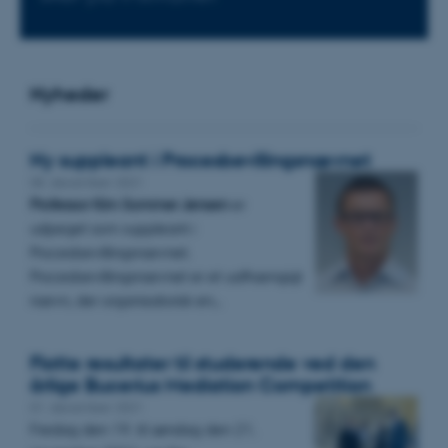
Nyheder
Ny suppleant i Procesbevillingsnævnet
08. december 2021
Professor Kim Sommer Jensen
er
udpeget som suppleant i
Procesbevillingsnævnet.
Procesbevillingsnævnet er et uafhængigt
nævn, der organisatorisk en…
Flotte resultater til studerende ved den
årlige Bucerius Mediation Competition
01. december 2021
Fredag den 19. til søndag den 21.