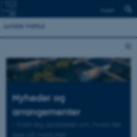
English
Juridisk Institut
Nyheder og
arrangementer
– hold dig opdateret om, hvad der
sker på instituttet