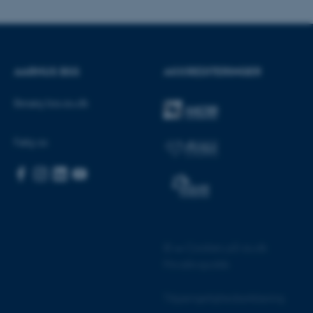
AARHUS BSS
AKKREDITERINGER
CMS-udbyder, TYPO3, og
kend-session, når en
Besøg bss.au.dk
TYPO3 eller Frontend.
 med Typo3-
et bruges generelt som en
Følg os
at gøre det muligt at gemme
 tilfælde er det muligvis
tilles ved default af
indres af
e tilfælde er det indstillet til
en browsersession. Det
or i stedet for specifikke
form session cookie, der
©
—
Cookies på au.dk
revet i Microsoft .net-
 til at opretholde en
Privatlivspolitik
 cookie, brugt af websteder
Tilgængelighedserklæring
l at opretholde en anonym