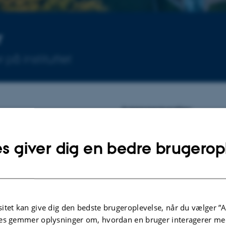
r
på instituttet
Arrangementer
es som medlem af
Ingen kommende arrangementer.
s giver dig en bedre brugerop
et siden rådet
perioden 1.
Eventarkiv
itet kan give dig den bedste brugeroplevelse, når du vælger ”A
es gemmer oplysninger om, hvordan en bruger interagerer med