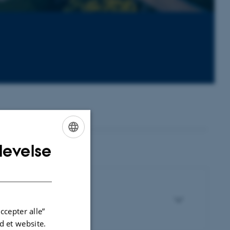
levelse
ENGLISH
DANISH
ccepter alle”
 et website.