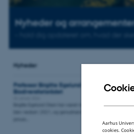
Nyheder og arrangemente
– hold dig opdateret om, hvad der sker 
Nyheder
Professor Birgitte Egelund Olsen genudpeg
Cookie
Biodiversitetsrådet
30. januar 2026
Birgitte Egelund Olsen har været medlem af Biodiversitetsråd
blev nedsat i 2021, og genudnævnelsen er denne gang for 
januar…
Aarhus Univers
cookies. Cooki