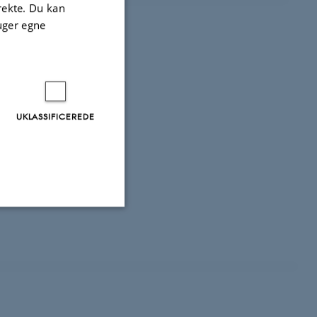
irekte. Du kan
uger egne
UKLASSIFICEREDE
Uklassificerede
ere nogle
rer uden disse