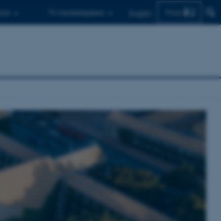
Find
d.er
Til medarbejdere
English