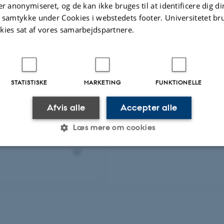
er anonymiseret, og de kan ikke bruges til at identificere dig d
t samtykke under Cookies i webstedets footer. Universitetet br
kies sat af vores samarbejdspartnere.
STATISTISKE
MARKETING
FUNKTIONELLE
Afvis alle
Accepter alle
Læs mere om cookies
Statistiske
Marketing
Funktionelle
es hjælper med at gøre hjemmesiden brugbar ved at aktiv
nktioner som navigation mm. Hjemmesiden kan ikke funge