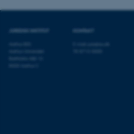
cookies.
JURIDISK INSTITUT
KONTAKT
Navn
be_typo_user
Aarhus BSS
E-mail:
jura@au.dk
Aarhus Universitet
Tlf: 8715 0000
fe_typo_user
Bartholins Allé 16
8000 Aarhus C
ASP.NET_SessionId
JSESSIONID