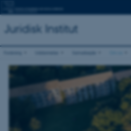
Juridisk Institut
Forskning
Uddannelse
Samarbejde
Om os