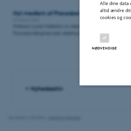
Alle dine data 
altid ændre di
Nyt medlem af Procesbevillingsnævnet
cookies og coo
20. januar 2026
Professor Louise Halleskov er udpeget som suppleant i
Procesbevillingsnævnets afdeling for appeltilladelser.
NØDVENDIGE
Nyhedsarkiv
Nødvendige
Revideret 16.06.2026
-
Line Bang Petersen
Nødvendige cooki
grundlæggende fu