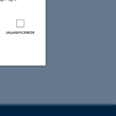
UKLASSIFICEREDE
Uklassificerede
ere nogle
rer uden disse