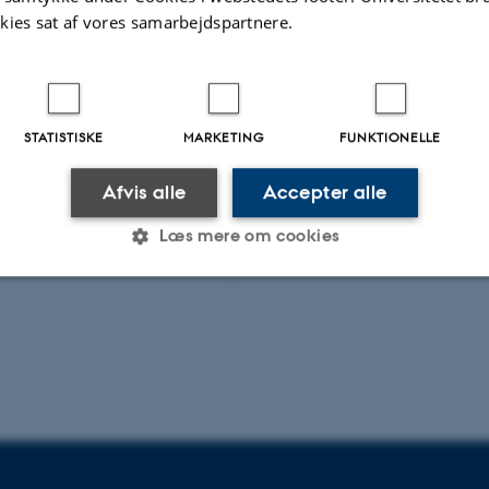
rencerådet for
kies sat af vores samarbejdspartnere.
STATISTISKE
MARKETING
FUNKTIONELLE
Afvis alle
Accepter alle
Læs mere om cookies
Statistiske
Marketing
Funktionelle
es hjælper med at gøre hjemmesiden brugbar ved at aktiv
nktioner som navigation mm. Hjemmesiden kan ikke funge