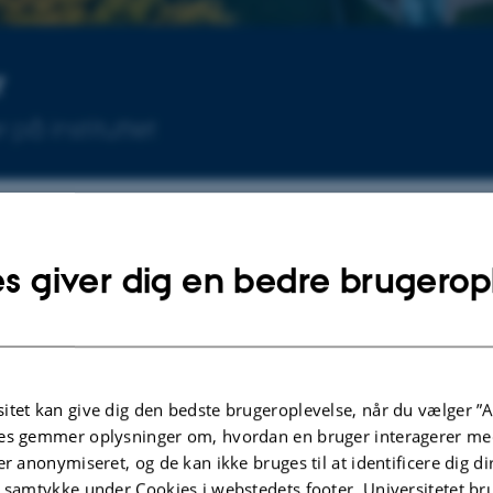
r
på instituttet
Arrangementer
s giver dig en bedre brugerop
Ingen kommende arrangementer.
 Aarhus Universitet til den
itet kan give dig den bedste brugeroplevelse, når du vælger ”A
Eventarkiv
es gemmer oplysninger om, hvordan en bruger interagerer med
kurrencerådet
er anonymiseret, og de kan ikke bruges til at identificere dig d
t samtykke under Cookies i webstedets footer. Universitetet br