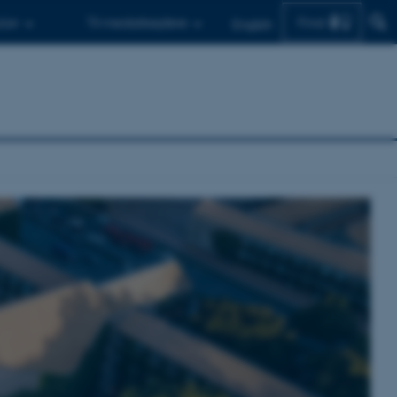
Find
d.er
Til medarbejdere
English