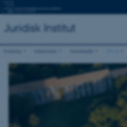
Juridisk Institut
Forskning
Uddannelse
Samarbejde
Om os