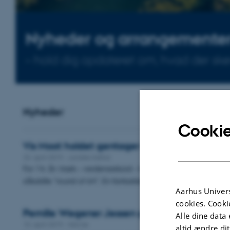
Nyheder og arrangemente
– hold dig opdateret om, hvad der sker 
Nyheder
Cookie
Vis Moot holdet gentager successen
23. april 2019
-
Juridisk Institut
For 14. år i træk – verdensrekord – kom årets Vis Moot hold fra
såkaldte "round of 64". En fantastisk præstation i en…
Aarhus Univers
cookies. Cooki
Pernille Wegener Jessen genudnævnt til Kon
Alle dine data 
10. april 2019
-
Navne
altid ændre di