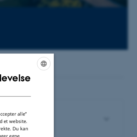
levelse
ENGLISH
DANISH
ccepter alle”
 et website.
irekte. Du kan
uger egne