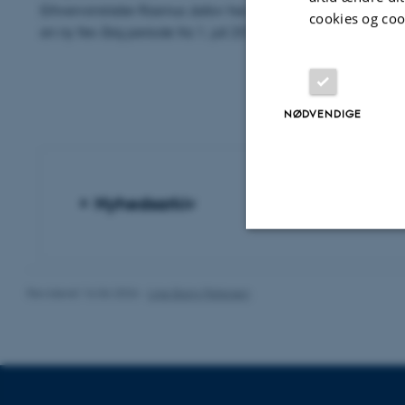
Erhvervsminister Rasmus Jarlov har genudnævnt hele Konkur
cookies og coo
en ny fire-årig periode fra 1. juli 2019.
NØDVENDIGE
Nyhedsarkiv
Nødvendige
Revideret 16.06.2026
-
Line Bang Petersen
Nødvendige cooki
grundlæggende fu
cookies.