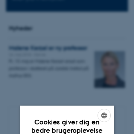
Nyheder
Malene Kerzel er ny professor
24. maj 2018
-
Navne
Pr. 15 maj er Malene Kerzel ansat som
professor i skatteret på Juridisk Institut på
Aarhus BSS.
Cookies giver dig en
Nyhedsarkiv
ENGLISH
bedre brugeroplevelse