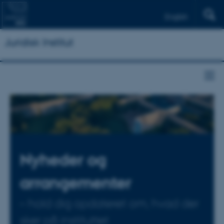
English
Juridisk Institut
Nyheder og
arrangementer
– hold dig opdateret om, hvad der
sker på instituttet