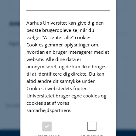
DANISH
Aarhus Universitet kan give dig den
Arrangementer
bedste brugeroplevelse, når du
vælger ”Accepter alle” cookies.
Ingen kommende arrangementer.
Cookies gemmer oplysninger om,
hvordan en bruger interagerer med et
website. Alle dine data er
anonymiseret, og de kan ikke bruges
til at identificere dig direkte. Du kan
Eventarkiv
altid ændre dit samtykke under
Cookies i webstedets footer.
Universitetet bruger egne cookies og
cookies sat af vores
Revideret 16.06.2026
-
Line Bang Petersen
samarbejdspartnere.