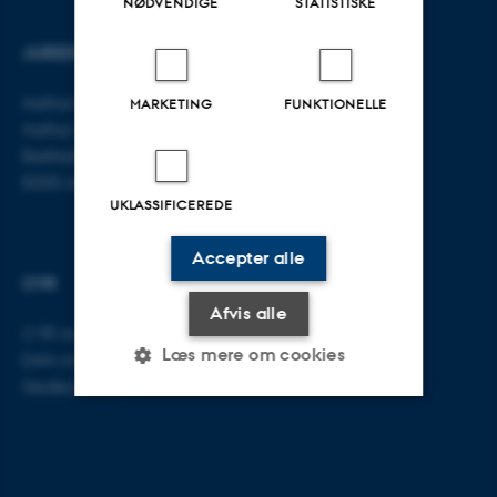
NØDVENDIGE
STATISTISKE
JURIDISK INSTITUT
KONTAKT
Aarhus BSS
E-mail:
jura@au.dk
MARKETING
FUNKTIONELLE
Aarhus Universitet
Tlf: 8715 0000
Bartholins Allé 16
8000 Aarhus C
UKLASSIFICEREDE
Accepter alle
CVR
Afvis alle
CVR-nr: 31119103
Læs mere om cookies
EAN-nr: 5798000419520
Stedkode: 5211
Nødvendige
Statistiske
Marketing
Funktionelle
Uklassificerede