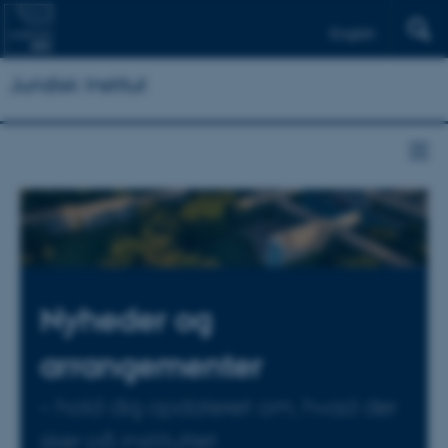
English
Juridisk Institut
Nyheder og
arrangementer
– hold dig opdateret om, hvad der
sker på instituttet