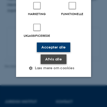
internationale krigsforbrydertribunal for det tidligere
Jugoslavien, Holger K. Nielsen,…
MARKETING
FUNKTIONELLE
UKLASSIFICEREDE
Eventarkiv
Accepter alle
Afvis alle
Revideret 16.06.2026
-
Line Bang Petersen
Læs mere om cookies
Nødvendige
Statistiske
Marketing
Funktionelle
Uklassificerede
JURIDISK INSTITUT
KONTAKT