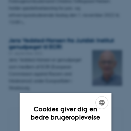
Forbrugerombudsmand Christina Toftegaard Nielsen
holder gæsteforelæsning for jura- og
erhvervsjurastuderende tirsdag den 1. november 2022 kl.
13.00 i…
Jens Vedsted-Hansen fra Juridisk Institut
genudpeget til ECRI
01. september 2022
Jens Vedsted-Hansen er genudpeget
som medlem af ECRI (European
Commission against Racism and
Intolerance) under Europarådet i
Strasbourg.
Cookies giver dig en
ENGLISH
bedre brugeroplevelse
DANISH
Nyhedsarkiv