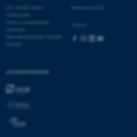
Om Juridisk Institut
Besøg bss.au.dk
Uddannelse
Find en medarbejder
Følg os
Forskning
Retsvidenskabeligt Tidsskrift
(Rettid)
AKKREDITERINGER
ASP.NET_SessionId
Microsoft Corporation
.au.dk
JSESSIONID
Oracle Corporation
.au.dk