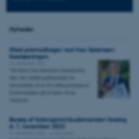
Nyheder
Glad prismodtager ved Max Sørensen-
forelæsningen
22. september 2022
Ved årets Max Sørensen-forelæsning
blev der uddelt guldmedalje for
besvarelsen af en EU-retlig prisopgave.
Guldmedaljen gik til Søren Arvig
Verdoner.
Besøg af forbrugerombudsmanden tirsdag
d. 1. november 2022
21. september 2022
-
Juridisk Institut