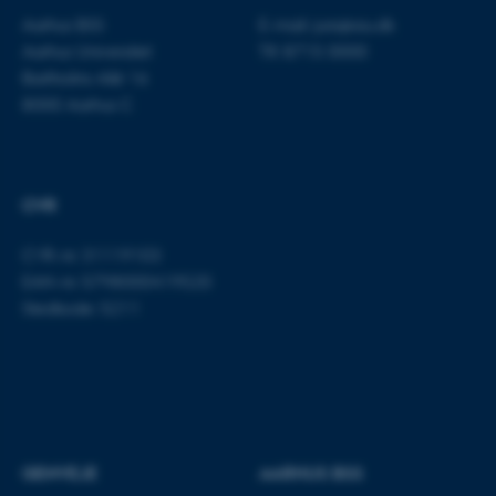
Aarhus BSS
E-mail:
jura@au.dk
Nødvendige cookies hjælper
Aarhus Universitet
Tlf: 8715 0000
med at gøre hjemmesiden
Bartholins Allé 16
brugbar ved at aktivere nogle
8000 Aarhus C
grundlæggende funktioner
som navigation mm.
Hjemmesiden kan ikke
fungerer uden disse cookies.
CVR
CVR-nr: 31119103
EAN-nr: 5798000419520
Navn
Udbyder / Domæne
Stedkode: 5211
be_typo_user
TYPO3 Association
.au.dk
fe_typo_user
Typo3 Association
.au.dk
GENVEJE
AARHUS BSS