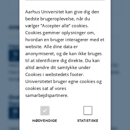
Aarhus Universitet kan give dig den
bedste brugeroplevelse, når du
vælger ”Accepter alle” cookies.
Arrangementer
Cookies gemmer oplysninger om,
hvordan en bruger interagerer med et
Max Sørensen-forelæsningen 2022
website. Alle dine data er
Fredag
16.
september 2022,
kl. 12:00
16
anonymiseret, og de kan ikke bruges
Aulaen
SEP.
til at identificere dig direkte. Du kan
Niels Fenger, Folketingets Ombudsmand, holder dette års
altid ændre dit samtykke under
Max Sørensen-forelæsning med titlen: EU-retten og dansk
Cookies i webstedets footer.
forvaltningsret – udfordringer i den…
Universitetet bruger egne cookies og
cookies sat af vores
samarbejdspartnere.
Gratis konference: FN’s fredsarbejde –
Danmarks fremtidige rolle
Fredag
30.
september 2022,
kl. 09:30
30
Aarhus Universitet, Richard Mortensen Stuen,
SEP.
NØDVENDIGE
STATISTISKE
Konferencecentret
Mød blandt andre Frederik Harhoff, tidl. dommer ved det