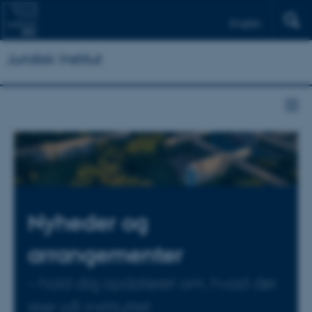
English
Juridisk Institut
Nyheder og
arrangementer
– hold dig opdateret om, hvad der
sker på instituttet