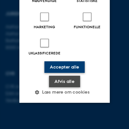
NØDVENDIGE
STATISTISKE
JURIDISK INSTITUT
KONTAKT
Aarhus BSS
E-mail:
jura@au.dk
MARKETING
FUNKTIONELLE
Aarhus Universitet
Tlf: 8715 0000
Bartholins Allé 16
8000 Aarhus C
UKLASSIFICEREDE
Accepter alle
CVR
Afvis alle
CVR-nr: 31119103
Læs mere om cookies
EAN-nr: 5798000419520
Stedkode: 5211
Nødvendige
Statistiske
Marketing
Funktionelle
Uklassificerede