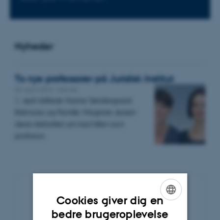
Nyheder
To nye professorer på Juridisk Institut
04. april 2016
-
Navne
1. april skiftede Hanne Søndergaard
Birkmose og Pernille Wegener Jessen
deres lektortitel ud med titlen som
professor.
Cookies giver dig en
Nyhedsarkiv
ENGLISH
bedre brugeroplevelse