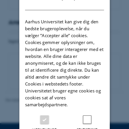
DANISH
Aarhus Universitet kan give dig den
Arrangementer
bedste brugeroplevelse, når du
vælger ”Accepter alle” cookies.
Ingen kommende arrangementer.
Cookies gemmer oplysninger om,
hvordan en bruger interagerer med et
website. Alle dine data er
anonymiseret, og de kan ikke bruges
til at identificere dig direkte. Du kan
Eventarkiv
altid ændre dit samtykke under
Cookies i webstedets footer.
Universitetet bruger egne cookies og
cookies sat af vores
Revideret 16.06.2026
-
Line Bang Petersen
samarbejdspartnere.