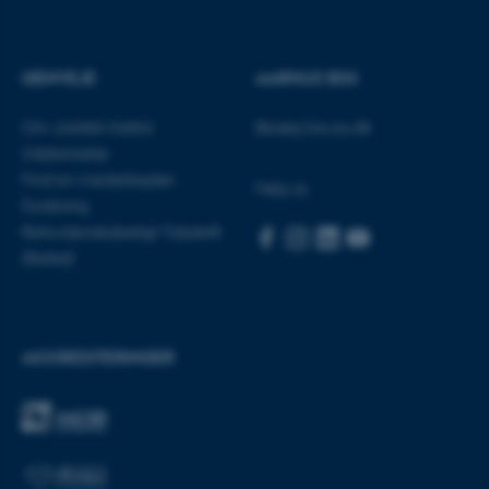
GENVEJE
AARHUS BSS
Nødvendige cookies hjælper
med at gøre hjemmesiden
Om Juridisk Institut
Besøg bss.au.dk
brugbar ved at aktivere nogle
Uddannelse
grundlæggende funktioner
Find en medarbejder
Følg os
som navigation mm.
Forskning
Hjemmesiden kan ikke
Retsvidenskabeligt Tidsskrift
fungerer uden disse cookies.
(Rettid)
Navn
Udbyder / Domæne
AKKREDITERINGER
be_typo_user
TYPO3 Association
.au.dk
fe_typo_user
Typo3 Association