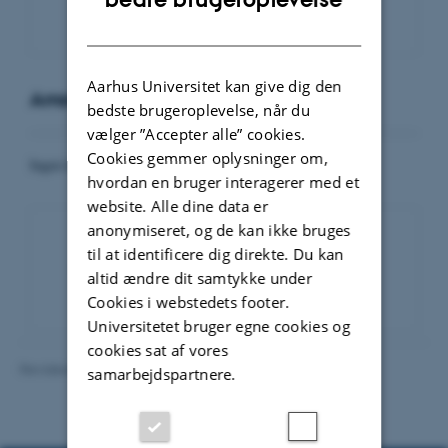
DANISH
Aarhus Universitet kan give dig den
Arrangementer
bedste brugeroplevelse, når du
vælger ”Accepter alle” cookies.
Cookies gemmer oplysninger om,
Ingen kommende arrangementer.
hvordan en bruger interagerer med et
website. Alle dine data er
anonymiseret, og de kan ikke bruges
til at identificere dig direkte. Du kan
Eventarkiv
altid ændre dit samtykke under
Cookies i webstedets footer.
Universitetet bruger egne cookies og
cookies sat af vores
Revideret 16.06.2026
-
Line Bang Petersen
samarbejdspartnere.