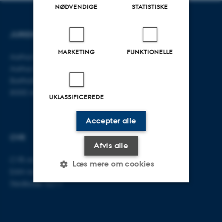
NØDVENDIGE
STATISTISKE
JURIDISK INSTITUT
KONTAKT
MARKETING
FUNKTIONELLE
Aarhus BSS
E-mail:
jura@au.dk
Aarhus Universitet
Tlf: 8715 0000
Bartholins Allé 16
8000 Aarhus C
UKLASSIFICEREDE
Accepter alle
CVR
Afvis alle
CVR-nr: 31119103
Læs mere om cookies
EAN-nr: 5798000419520
Stedkode: 5211
Nødvendige
Statistiske
Marketing
Funktionelle
Uklassificerede