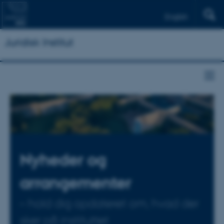
English
Juridisk Institut
Nyheder og
arrangementer
– hold dig opdateret om, hvad der
sker på instituttet