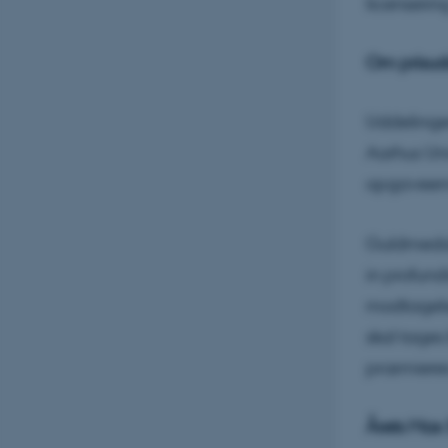
licenserin
Om prisud
Uddelingen
Aarhus Uni
opgaveemn
Guldmedalj
in profund
modtagelse
skal tages
præmieres
Årets Max