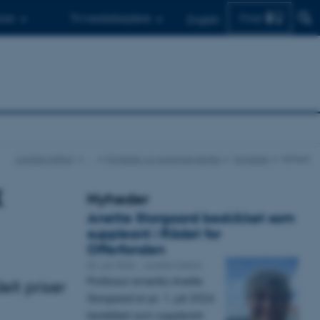
Find
d.er
Til medarbejdere
English
Juridisk Institut
…
Nyheder og arrangementer
Nyheder
Nyhed
x
Nyheder
Anette Storgaard beskikket som
suppleant i Rådet for
Offerfonden
02. juli 2026
-
Juridisk Institut
Professor emerita Anette
lt priser
Storgaard er pr. 1. juli 2026
beskikket som suppleant