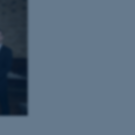
CMS-udbyder, TYPO3, og
kend-session, når en
TYPO3 eller Frontend.
 med Typo3-
et bruges generelt som en
at gøre det muligt at gemme
 tilfælde er det muligvis
tilles ved default af
indres af
e tilfælde er det indstillet til
en browsersession. Det
or i stedet for specifikke
form session cookie, der
revet i Microsoft .net-
 til at opretholde en
 cookie, brugt af websteder
l at opretholde en anonym
run on the Windows Azure