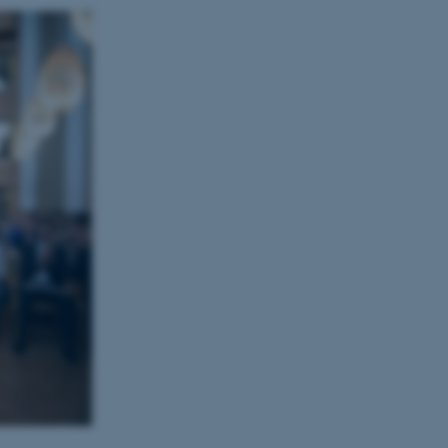
oad balancing to make sure
uted to the same server in
to securely verify your login
to securely verify your login
ish between humans and bots.
, in order to make valid
e.
ish between humans and bots.
, in order to make valid
e.
ish between humans and bots.
, in order to make valid
e.
a hosting platform and
okie ensures that requests
on are always handled by the
lare service to identify