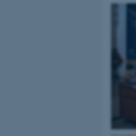
esctx
fpc
__cf_bm
__cf_bm
__cf_bm
ARRAffinitySameSite
cf_clearance
Prisoverrække