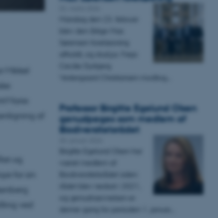
02. marts 2026
Mandag den 23. februar
blev den årlige Max
Sørensen forelæsning
afholdt, og stud.jur. Freja
Cecilie Dyrbjerg
r Mikkel
Vestergaard Christiansen modtog…
ske
mt
Marie
Professor Birgitte Egelund Olsen
enligning af
genudpeges som medlem af
Biodiversitetsrådet
30. januar 2026
Birgitte Egelund Olsen har
Ret og
været medlem af
ye for sin
Biodiversitetsrådet siden
rådet blev nedsat i 2021,
kenberg
og genudnævnelsen er
lling ved
denne gang for perioden 1. januar…