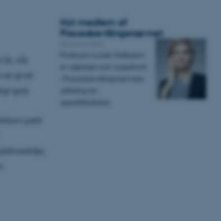
Nyt medlem af
Procesbevillingsnævnet
20. januar 2026
Professor Louise Halleskov
 år, når
er udpeget som suppleant
 et givet
i Procesbevillingsnævnets
igt god.
afdeling for
appeltilladelser.
olidum petit
guldmedalje,
n