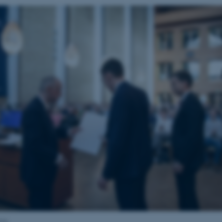
cloud platform. It is used for l
.mitstudie.au.dk
the visitor page requests are ro
any browsing session.
Session
This cookie is used by Microsoft 
Microsoft Corporation
information
.login.microsoftonline.com
4 uger 2
This cookie is used by Microsoft 
Microsoft Corporation
dage
information
login.microsoftonline.com
29
This cookie is used to distingu
Cloudflare Inc.
minutter
This is beneficial for the website
.pure.au.dk
59
reports on the use of their websit
sekunder
29
This cookie is used to distingu
Cloudflare Inc.
minutter
This is beneficial for the website
.linkedin.com
59
reports on the use of their websit
sekunder
29
This cookie is used to distingu
Cloudflare Inc.
minutter
This is beneficial for the website
.twitter.com
58
reports on the use of their websit
sekunder
Session
When using Microsoft Azure as 
Microsoft Corporation
enabling load balancing, this co
.ofn.au.dk
from one visitor browsing sessi
same server in the cluster.
1 år
This cookie is used by the CloudF
Cloudflare, Inc.
lse