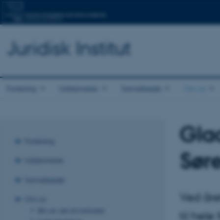
Juridisk Institut
Forskning
Uddannelse
Samarbejde
Om os
Gla
Forskning
Sør
Uddannelse
Samarbejde
Ved åre
Om os
Bliv en del af instituttet
til hele