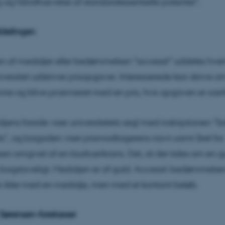
g og håndhævelse af standardessentielle patenter”.
delingen
 af medaljer eller bedømmelsen ”accessit” uddeles hvert
versitet udskriver prisopgaver. Interesserede kan skrive om
e og blive præmieret med en pris, hvis opgaven er særl
ens forside viser universitetets segl med inskriptionen "S
is", og bagsiden viser prismodtagerens navn samt året for
n omgivet af en laurbærkrans. Det, at der tales om en 
 bogstaveligt. Medaljen er af guld. Accessit-bedømmelse
 ikke med en medalje, men med et kontant beløb.
 Sørensen-forelæser