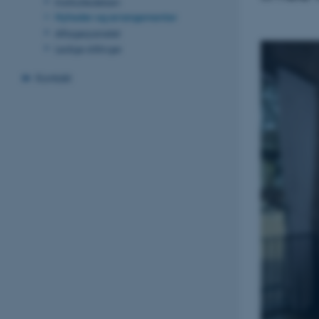
Institutledelsen
Nyheder og arrangementer
Aftagerpanelet
Ledige stillinger
Kontakt