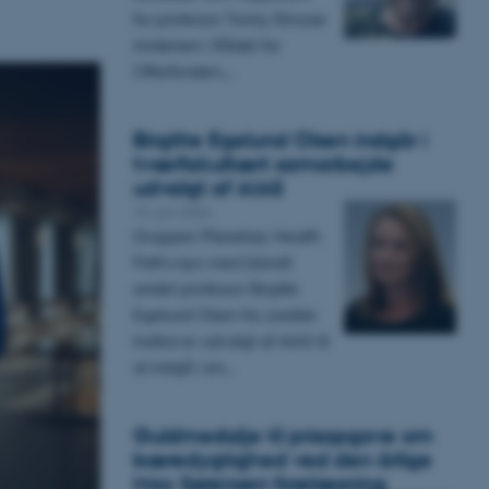
for professor Tonny Elmose
Andersen i Rådet for
Offerfonden.…
Birgitte Egelund Olsen indgår i
tværfakultært samarbejde
udvalgt af AIAS
15. juni 2026
Gruppen Planetary Health
Pathways med blandt
andet professor Birgitte
Egelund Olsen fra Juridisk
Institut er udvalgt af AIAS til
at indgå i en…
Guldmedalje til prisopgave om
bæredygtighed ved den årlige
Max Sørensen forelæsning