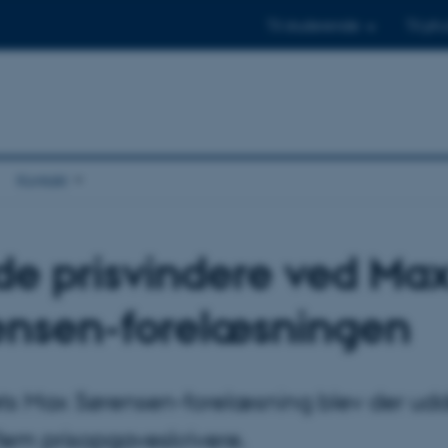
Til studerende
Til ph.
Kontakt
de prisvindere ved Ma
ensen-forelæsningen
ts Max Sørensen-forelæsning blev der udde
 fem prisopgaveskrivere.