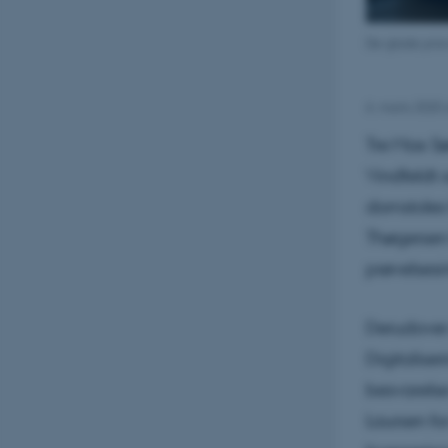
De glade pris
6. marts 2020
Tre Max S
Vindfeldt 
domstoles 
Thøgersen 
prøvelsesi
Derudover 
Digitalise
besvarelse
Laursen fo