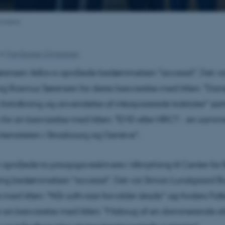
vindere
af
Tine Bagger Christiansen
ørensen-fellows opnåede bedømmelsen ”accessit”. Det va
og Rasmus Sørensen for deres besvarelse med titlen: ”Dan
fortolkning og anvendelse af inkorporerede traktater”
sa
for sin besvarelse med titlen: ”EMD eller HRC? - en samm
ntensiteten i Strasbourg og Genève”.
opnåede to prisopgaveskrivere i tilknytning til Center for 
ring bedømmelsen ”accessit”. Det var Simon Lundgaard Bo
 med titlen: ”Når software forvolder skade”
og
Anders Fal
r sin besvarelse med titlen: ”Misbrug af en dominerende sti