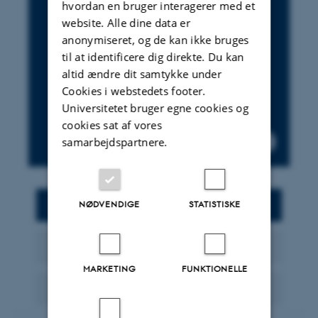
hvordan en bruger interagerer med et
Universitet. Aarhus BSS har de anerkendte
website. Alle dine data er
internationale akkrediteringer AACSB,
AMBA og EQUIS. På Juridisk Institut
anonymiseret, og de kan ikke bruges
formidles, undervises og forskes der i fag
til at identificere dig direkte. Du kan
inden for retsvidenskab. Instituttet er både
altid ændre dit samtykke under
nationalt og internationalt orienteret og
Cookies i webstedets footer.
arbejder såvel inden for de traditionelle
Universitetet bruger egne cookies og
juridiske kernefag som på tværs af
cookies sat af vores
fagområder.
samarbejdspartnere.
Nyheder og arrangementer
NØDVENDIGE
STATISTISKE
Om os
MARKETING
FUNKTIONELLE
Kontakt