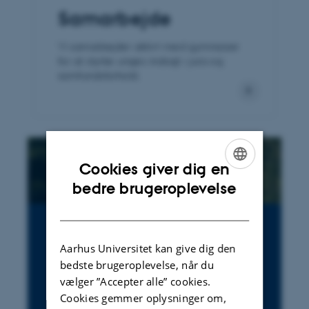
Samarbejde
Vi samarbejder aktivt med gymnasier
for at styrke unges indsigt i jura og
samfundsforhold.
Cookies giver dig en
ENGLISH
bedre brugeroplevelse
DANISH
Juridisk Institut - en
Aarhus Universitet kan give dig den
del af Aarhus BSS
bedste brugeroplevelse, når du
vælger ”Accepter alle” cookies.
Juridisk Institut er en del af Aarhus BSS,
Cookies gemmer oplysninger om,
som er ét af fem fakulteter på Aarhus