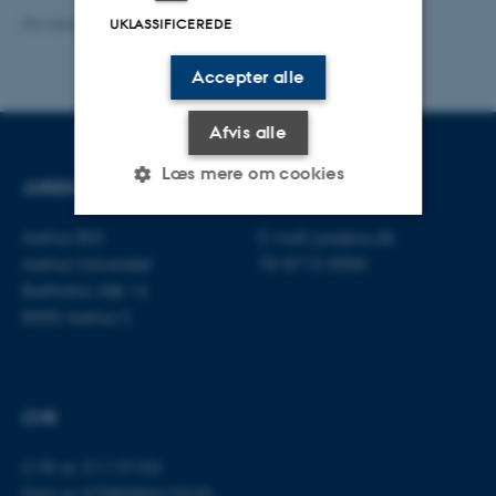
Revideret 01.06.2026
-
Line Bang Petersen
UKLASSIFICEREDE
Accepter alle
Afvis alle
Læs mere om cookies
JURIDISK INSTITUT
KONTAKT
Aarhus BSS
E-mail:
jura@au.dk
Nødvendige
Statistiske
Marketing
Aarhus Universitet
Tlf: 8715 0000
Bartholins Allé 16
Funktionelle
Uklassificerede
8000 Aarhus C
Nødvendige cookies hjælper
CVR
med at gøre hjemmesiden
brugbar ved at aktivere nogle
CVR-nr: 31119103
grundlæggende funktioner
EAN-nr: 5798000419520