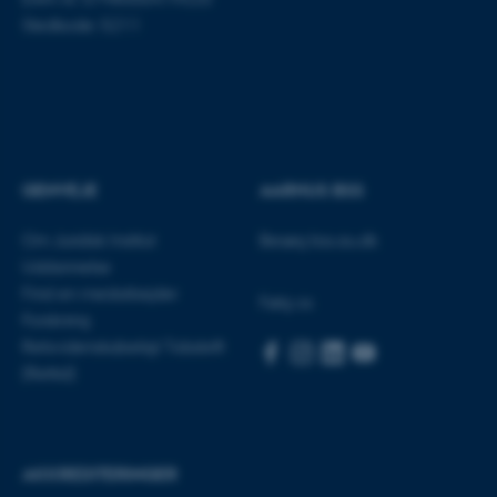
som navigation mm.
Stedkode: 5211
Hjemmesiden kan ikke
fungerer uden disse cookies.
Navn
Udbyder / Domæne
be_typo_user
TYPO3 Association
GENVEJE
AARHUS BSS
.au.dk
Om Juridisk Institut
Besøg bss.au.dk
Uddannelse
Find en medarbejder
fe_typo_user
Typo3 Association
Følg os
.au.dk
Forskning
Retsvidenskabeligt Tidsskrift
(Rettid)
AKKREDITERINGER