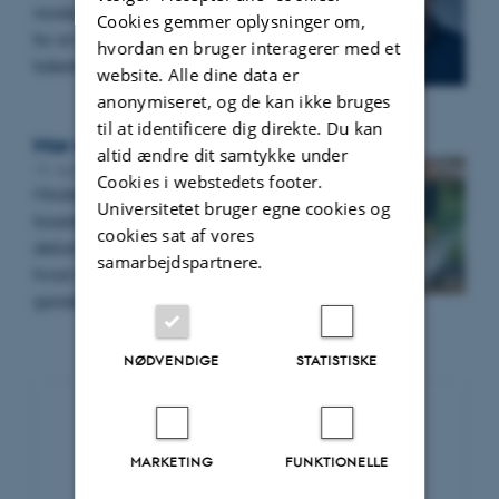
norske regering til at indgå i et lovudvalg
Cookies gemmer oplysninger om,
for at revidere den norske
hvordan en bruger interagerer med et
folketrygdloven.
website. Alle dine data er
anonymiseret, og de kan ikke bruges
til at identificere dig direkte. Du kan
Mor er influencer. Hvad må jeg?
altid ændre dit samtykke under
15. september 2025
Cookies i webstedets footer.
Mindreårige børns optræden på
Universitetet bruger egne cookies og
forældrenes influencer-kanaler er til
cookies sat af vores
debat. Men man kan mene om det,
samarbejdspartnere.
hvad man vil. Lovgivningen er egentlig
ganske klar…
NØDVENDIGE
STATISTISKE
Nyhedsarkiv
MARKETING
FUNKTIONELLE