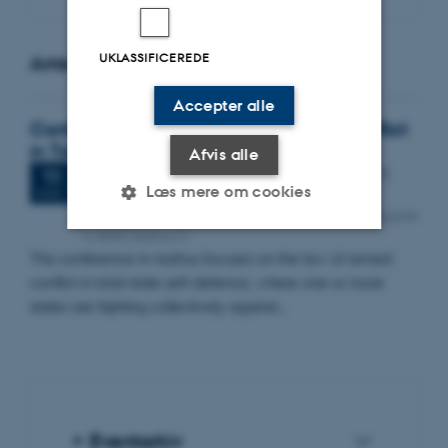
UKLASSIFICEREDE
Arrangementer
Accepter alle
Conference on The Law of Armed Conflict
in Total Defence
Afvis alle
2 dage,
Onsdag
11.
november 2026,
kl. 08:30
-
12.
11
Læs mere om cookies
november
NOV.
Aarhus University, Aula building 1412, Nordre Ringgade
4, 8000 Aarhus C
This conference in Aarhus focuses on the law of armed
Nødvendige
Statistiske
Marketing
conflict in total state self-defence, where one or more
Funktionelle
Uklassificerede
states are fighting collectively against…
Nødvendige cookies hjælper
med at gøre hjemmesiden
brugbar ved at aktivere nogle
Eventarkiv