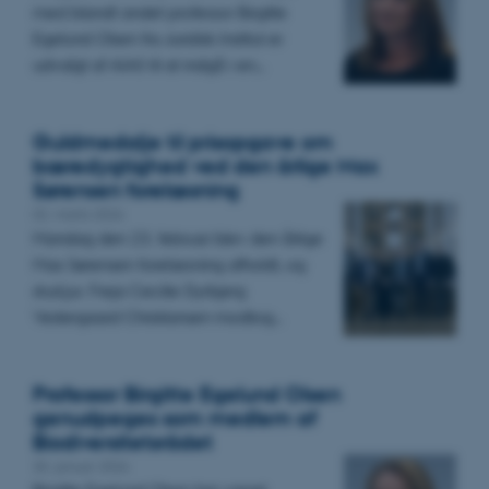
med blandt andet professor Birgitte
Egelund Olsen fra Juridisk Institut er
udvalgt af AIAS til at indgå i en…
Guldmedalje til prisopgave om
bæredygtighed ved den årlige Max
Sørensen forelæsning
02. marts 2026
Mandag den 23. februar blev den årlige
Max Sørensen forelæsning afholdt, og
stud.jur. Freja Cecilie Dyrbjerg
Vestergaard Christiansen modtog…
Professor Birgitte Egelund Olsen
genudpeges som medlem af
Biodiversitetsrådet
30. januar 2026