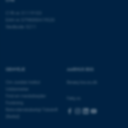
CVR
CVR-nr: 31119103
EAN-nr: 5798000419520
Stedkode: 5211
ASP.NET_SessionId
Microsoft Corporation
.au.dk
GENVEJE
AARHUS BSS
JSESSIONID
Oracle Corporation
.au.dk
Om Juridisk Institut
Besøg bss.au.dk
Uddannelse
Find en medarbejder
Følg os
Forskning
ARRAffinity
Microsoft Corporation
.mitstudie.au.dk
Retsvidenskabeligt Tidsskrift
(Rettid)