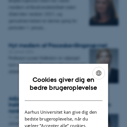
Birgitte Egelund Olsen har været
medlem af Biodiversitetsrådet siden
rådet blev nedsat i 2021, og
genudnævnelsen er denne gang for
perioden 1. januar…
Nyt medlem af Procesbevillingsnævnet
20. januar 2026
Professor Louise Halleskov er udpeget
som suppleant i Procesbevillingsnævnets
afdeling for appeltilladelser.
Cookies giver dig en
ENGLISH
bedre brugeroplevelse
DANISH
Adjunkt, ph.d. Johan Næser, Juridisk
Institut, skal være med til at revidere den
norske folketrygdloven
Aarhus Universitet kan give dig den
11. december 2025
bedste brugeroplevelse, når du
Johan Næser er blevet udpeget af den
vælger ”Accepter alle” cookies.