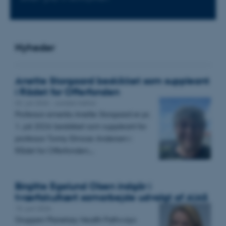
Nyheder
Anette Storgaard beskikket som suppleant
i Rådet for Offerfonden
02. juli 2026
-
Juridisk Institut
Professor emerita Anette Storgaard er pr.
1. juli 2026 beskikket som suppleant for
professor Tonny Elmose Andersen i
Rådet for Offerfonden.…
Birgitte Egelund Olsen indgår i
tværfakultært samarbejde udvalgt af AIAS
15. juni 2026
Gruppen Planetary Health Pathways