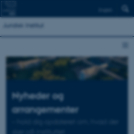
English
Juridisk Institut
Nyheder og
arrangementer
– hold dig opdateret om, hvad der
sker på instituttet