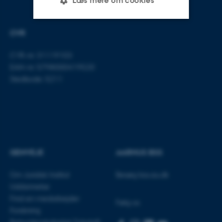
Læs mere om cookies
CVR
Nødvendige
Statistiske
Marketing
CVR-nr: 31119103
Funktionelle
Uklassificerede
EAN-nr: 5798000419520
Stedkode: 5211
Nødvendige cookies hjælper
med at gøre hjemmesiden
brugbar ved at aktivere nogle
grundlæggende funktioner
som navigation mm.
GENVEJE
AARHUS BSS
Hjemmesiden kan ikke
fungerer uden disse cookies.
Om Juridisk Institut
Besøg bss.au.dk
Uddannelse
Find en medarbejder
Følg os
Forskning
Navn
Udbyder / Domæne
Retsvidenskabeligt Tidsskrift