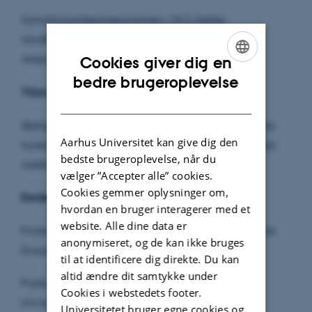
Konditionalitetsmekanismen i EU's fælles
landbrugspolitik. En retsdogmatisk, kritisk og
retspolitisk analyse.
Cookies giver dig en
ENGLISH
bedre brugeroplevelse
Titlen/emnet for forsvaret er
:
DANISH
Retlige udfordringer i konditionalitetsmekanismens
Aarhus Universitet kan give dig den
funktion i EU's landbrugspolitk, herunder belyst ved
bedste brugeroplevelse, når du
inddragelse af de forskellige typer krav.
vælger ”Accepter alle” cookies.
Cookies gemmer oplysninger om,
Bedømmelsesudvalget er
:
hvordan en bruger interagerer med et
website. Alle dine data er
Professor, ph.d. Michael Steinicke, Aarhus Universitet
anonymiseret, og de kan ikke bruges
(forperson)
til at identificere dig direkte. Du kan
altid ændre dit samtykke under
Professor, ph.d. Helle Tegner Anker, Københavns
Cookies i webstedets footer.
Universitet
Universitetet bruger egne cookies og