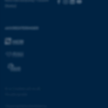
be_typo_user
TYPO3 Association
(Rettid)
.au.dk
fe_typo_user
Typo3 Association
AKKREDITERINGER
.au.dk
©
—
Cookies på au.dk
Privatlivspolitik
ASP.NET_SessionId
Microsoft Corporation
.au.dk
Tilgængelighedserklæring