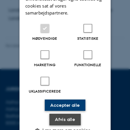
cookies sat af vores
Landsdommer, dr.jur. Jens Hartig Danielsen, Vestre
samarbejdspartnere.
Landsret
NØDVENDIGE
STATISTISKE
Revideret 01.06.2026
-
Aarhus BSS Kommunikation
MARKETING
FUNKTIONELLE
JURIDISK INSTITUT
KONTAKT
UKLASSIFICEREDE
Aarhus BSS
E-mail:
jura@au.dk
Accepter alle
Aarhus Universitet
Tlf: 8715 0000
Bartholins Allé 16
Afvis alle
8000 Aarhus C