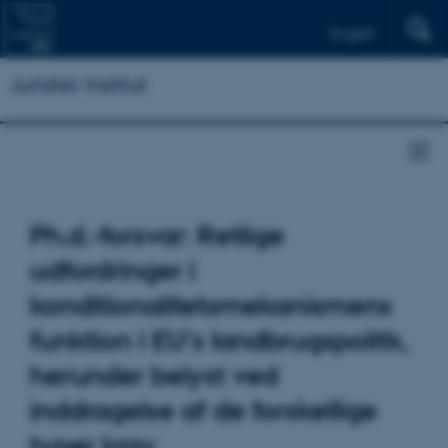
English
Juridisk Institut
Ph.d.-forsvar: Retlige
udfordringer i
konditionalitetsmekanismens
funktion i EU's landbrugspolitk,
herunder belyst ved
inddragelse af de forskellige
typer krav