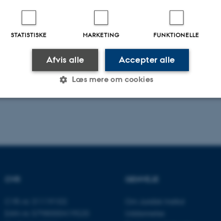
STATISTISKE
MARKETING
FUNKTIONELLE
Afvis alle
Accepter alle
Læs mere om cookies
Statistiske
Marketing
Funktionelle
es hjælper med at gøre hjemmesiden brugbar ved at aktiv
nktioner som navigation mm. Hjemmesiden kan ikke funge
CVR
GENVEJE
CVR-nr: 31119103
Om Juridisk Institut
EAN-nr: 5798000419520
Uddannelse