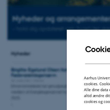
Nyheder og arrangemente
– hold dig opdateret om, hvad der sker 
Cookie
Nyheder
Birgitte Egelund Olsen fortsætter i Energikla
Fødevareklagenævn
Aarhus Univers
08. marts 2021
-
Navne
cookies. Cooki
Erhvervsministeriet har genudpeget Birgitte Egelund Olsen s
Alle dine data 
medlem af Energiklagenævnet for perioden 28. april 2021 til 
altid ændre di
2025.
cookies og coo
…