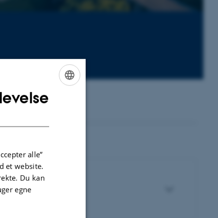
levelse
ENGLISH
DANISH
ccepter alle”
 et website.
irekte. Du kan
uger egne