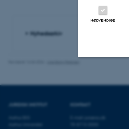
NØDVENDIGE
Nyhedsarkiv
Revideret 16.06.2026
-
Line Bang Petersen
Nødvendige
Nødvendige cooki
grundlæggende fu
JURIDISK INSTITUT
KONTAKT
cookies.
Aarhus BSS
E-mail:
jura@au.dk
Aarhus Universitet
Tlf: 8715 0000