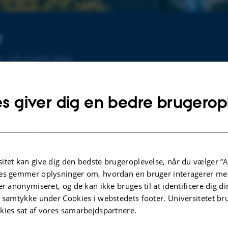
r
på instituttet
s giver dig en bedre brugerop
Arrangementer
genævn og Miljø- og
Ingen kommende arrangementer.
itet kan give dig den bedste brugeroplevelse, når du vælger ”A
es gemmer oplysninger om, hvordan en bruger interagerer med
om sagkyndigt
er anonymiseret, og de kan ikke bruges til at identificere dig d
27. april
Eventarkiv
t samtykke under Cookies i webstedets footer. Universitetet br
kies sat af vores samarbejdspartnere.