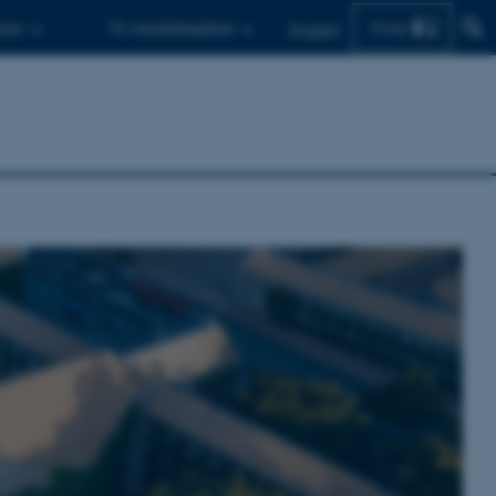
Find
d.er
Til medarbejdere
English