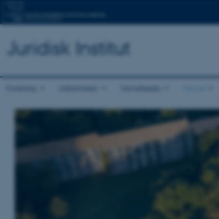
Juridisk Institut
Forskning
Uddannelse
Samarbejde
Om os