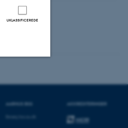
UKLASSIFICEREDE
Uklassificerede
ere nogle
rer uden disse
AARHUS BSS
AKKREDITERINGER
Besøg bss.au.dk