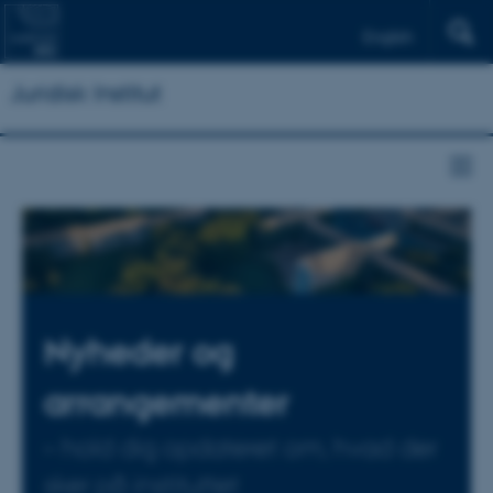
English
Juridisk Institut
Nyheder og
arrangementer
– hold dig opdateret om, hvad der
sker på instituttet