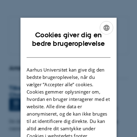
Cookies giver dig en
Nyhedsarkiv
ENGLISH
bedre brugeroplevelse
DANISH
Arrangementer
Aarhus Universitet kan give dig den
bedste brugeroplevelse, når du
vælger ”Accepter alle” cookies.
Tiltrædelsesforelæsning Nina Holst
Cookies gemmer oplysninger om,
Christensen
hvordan en bruger interagerer med et
Fredag
22.
april 2022,
kl. 13:00
22
website. Alle dine data er
Aarhus Universitet, Per Kirkeby auditoriet, bygning
APR.
anonymiseret, og de kan ikke bruges
1250, lokale 304 Bartholins Allé 3, 8000 Aarhus C
til at identificere dig direkte. Du kan
De danske logningsregler og forholdet til EU-retten og
altid ændre dit samtykke under
menneskeretten
Cookies i webstedets footer.