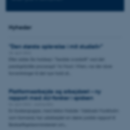
Nyheder
”Den største oplevelse i mit studieliv”
28. april 2022
Efter sidste års holdsejr i ”bedste svarskrift” ved det
prestigefyldte processpil Vis Moot i Wien, var der store
forventninger til det nye hold af…
Platformsarbejde og arbejdsret – ny
rapport med AU-forsker i spidsen
04. april 2022
-
Aarhus BSS
En forskergruppe, med lektor Natalie Videbæk Munkholm
som formand, har udarbejdet en større juridisk rapport til
Beskæftigelsesministeriet om…