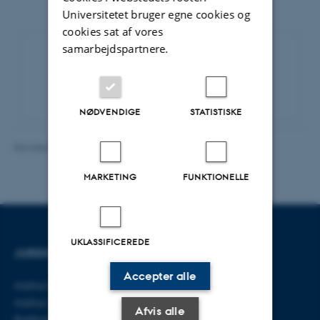
Universitetet bruger egne cookies og
cookies sat af vores
samarbejdspartnere.
Eventarkiv
NØDVENDIGE
STATISTISKE
Revideret 16.06.2026
-
Line Bang Petersen
MARKETING
FUNKTIONELLE
UKLASSIFICEREDE
JURIDISK INSTITUT
KONTAKT
Accepter alle
Aarhus BSS
E-mail:
jura@au.dk
Aarhus Universitet
Tlf: 8715 0000
Afvis alle
Bartholins Allé 16