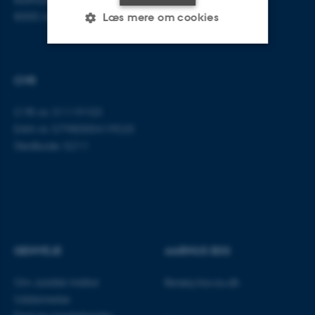
8000 Aarhus C
Læs mere om cookies
Nødvendige
Statistiske
Marketing
CVR
Funktionelle
Uklassificerede
CVR-nr: 31119103
EAN-nr: 5798000419520
Stedkode: 5211
Nødvendige cookies hjælper
med at gøre hjemmesiden
brugbar ved at aktivere nogle
grundlæggende funktioner
som navigation mm.
Hjemmesiden kan ikke
GENVEJE
AARHUS BSS
fungerer uden disse cookies.
Om Juridisk Institut
Besøg bss.au.dk
Uddannelse