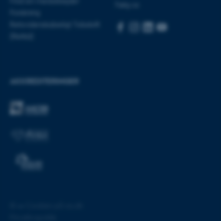
Find en medarbejder
Navn
Udbyder / Domæne
Følg os
Forskning
be_typo_user
TYPO3 Association
Retsvidenskabeligt Tidsskrift
.au.dk
(Rettid)
fe_typo_user
Typo3 Association
.au.dk
AKKREDITERINGER
©
—
Cookies på au.dk
ASP.NET_SessionId
Microsoft Corporation
Privatlivspolitik
.au.dk