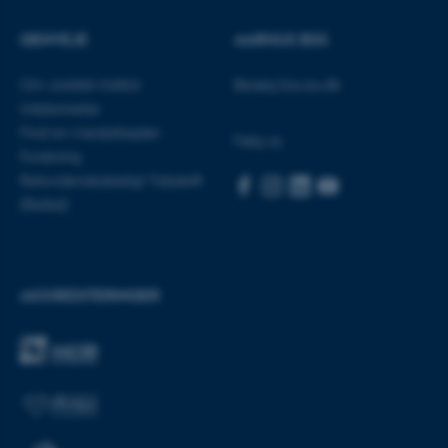
GENVEJE
AARHUS BSS
Nødvendige cookies hjælper
Om Juridisk Institut
Besøg bss.au.dk
med at gøre hjemmesiden
Uddannelse
brugbar ved at aktivere nogle
Find en medarbejder
grundlæggende funktioner
Følg os
Forskning
som navigation mm.
Retsvidenskabeligt Tidsskrift
Hjemmesiden kan ikke
(Rettid)
fungerer uden disse cookies.
Navn
Udbyder / Domæne
AKKREDITERINGER
be_typo_user
TYPO3 Association
.au.dk
fe_typo_user
Typo3 Association
.au.dk