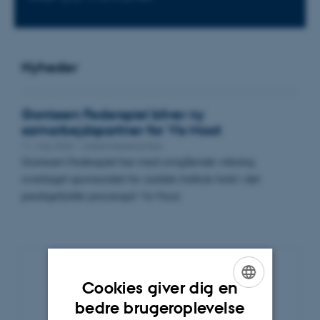
Nyheder
Gorrissen Federspiel bliver ny
samarbejdspartner for Vis Moot
11. maj 2020
-
Uddannelsesnyhed
Gorrissen Federspiel har med omgående virkning
overtaget sponsoratet for Juridisk Instituts hold i det
prestigefyldte processpil Vis Moot.
Cookies giver dig en
Nyhedsarkiv
ENGLISH
bedre brugeroplevelse