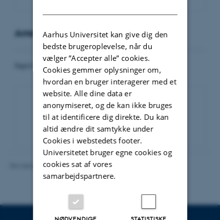
DANISH
Arrangementer
Aarhus Universitet kan give dig den
bedste brugeroplevelse, når du
vælger ”Accepter alle” cookies.
Ingen kommende arrangementer.
Cookies gemmer oplysninger om,
hvordan en bruger interagerer med et
website. Alle dine data er
anonymiseret, og de kan ikke bruges
Eventarkiv
til at identificere dig direkte. Du kan
altid ændre dit samtykke under
Cookies i webstedets footer.
Universitetet bruger egne cookies og
cookies sat af vores
Revideret 16.06.2026
-
Line Bang Petersen
samarbejdspartnere.
NØDVENDIGE
STATISTISKE