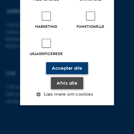
JURIDISK INSTITUT
KONTAKT
Aarhus BSS
E-mail:
jura@au.dk
MARKETING
FUNKTIONELLE
Aarhus Universitet
Tlf: 8715 0000
Bartholins Allé 16
8000 Aarhus C
UKLASSIFICEREDE
Accepter alle
CVR
Afvis alle
CVR-nr: 31119103
EAN-nr: 5798000419520
Læs mere om cookies
Stedkode: 5211
Nødvendige
Statistiske
Marketing
Funktionelle
Uklassificerede