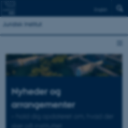
English
Juridisk Institut
Nyheder og
arrangementer
– hold dig opdateret om, hvad der
sker på instituttet