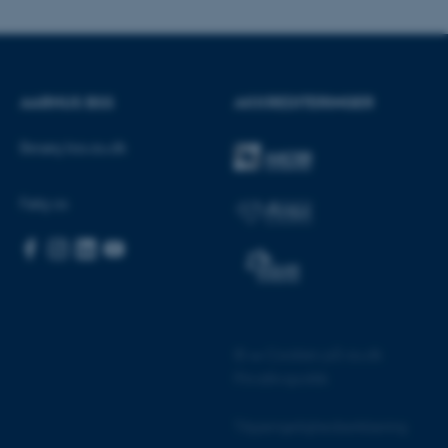
AARHUS BSS
AKKREDITERINGER
CMS-udbyder, TYPO3, og
kend-session, når en
Besøg bss.au.dk
TYPO3 eller Frontend.
 med Typo3-
et bruges generelt som en
Følg os
at gøre det muligt at gemme
 tilfælde er det muligvis
tilles ved default af
indres af
e tilfælde er det indstillet til
en browsersession. Det
or i stedet for specifikke
form session cookie, der
©
—
Cookies på au.dk
revet i Microsoft .net-
 til at opretholde en
Privatlivspolitik
 cookie, brugt af websteder
Tilgængelighedserklæring
l at opretholde en anonym