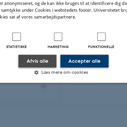
er anonymiseret, og de kan ikke bruges til at identificere dig d
Schools til nyt
t samtykke under Cookies i webstedets footer. Universitetet br
kies sat af vores samarbejdspartnere.
oot Court
iversiteter i
STATISTISKE
MARKETING
FUNKTIONELLE
Afvis alle
Accepter alle
Læs mere om cookies
Statistiske
Marketing
Funktionelle
es hjælper med at gøre hjemmesiden brugbar ved at aktiv
nktioner som navigation mm. Hjemmesiden kan ikke funge