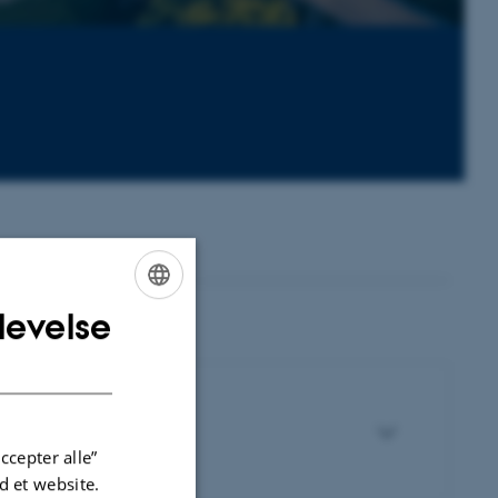
levelse
ENGLISH
DANISH
ccepter alle”
 et website.