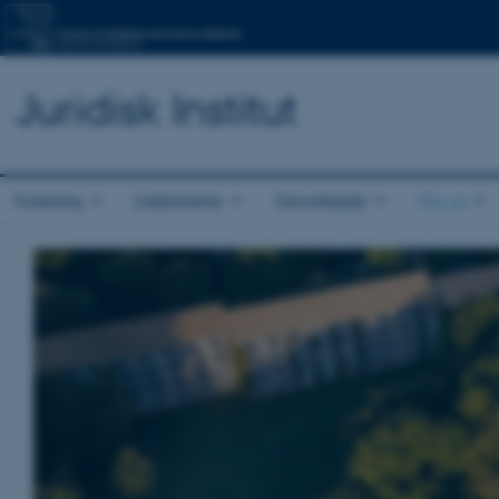
Juridisk Institut
Forskning
Uddannelse
Samarbejde
Om os