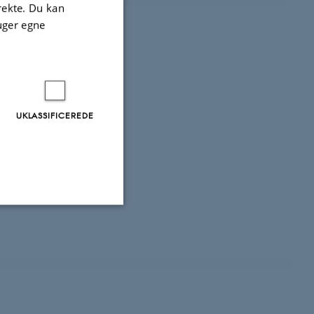
irekte. Du kan
uger egne
UKLASSIFICEREDE
Uklassificerede
ere nogle
rer uden disse