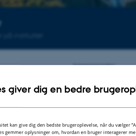
r
på instituttet
Arrangementer
Ingen kommende arrangementer.
s giver dig en bedre brugerop
nstitut har
ten i
Eventarkiv
itet kan give dig den bedste brugeroplevelse, når du vælger ”A
es gemmer oplysninger om, hvordan en bruger interagerer med