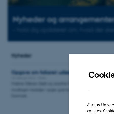
Nyheder og arrangemente
– hold dig opdateret om, hvad der sker 
Nyheder
Opgave om folkeret udløser guldmedaljer
Cookie
18. februar 2016
-
Priser
Malene Sillesen Skøtt og Josefine Farver Andersen fra Juridisk I
modtaget medaljer i ægte guld for deres opgave om folkeret
Danmark.
Aarhus Univers
cookies. Cooki