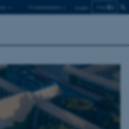
Find
d.er
Til medarbejdere
English