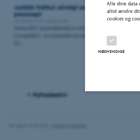
Alle dine data 
Juridisk Institut udvalgt som én af blot ni Law 
altid ændre di
processpil
cookies og coo
02. februar 2016
-
Studerende
Aarhus BSS’ jurastuderende er udvalgt til Hugo Sinzheimer M
Competition - et europæisk processpil med deltagelse fra 9 un
EU.…
NØDVENDIGE
Nyhedsarkiv
Nødvendige
Revideret 16.06.2026
-
Line Bang Petersen
Nødvendige cooki
grundlæggende fu