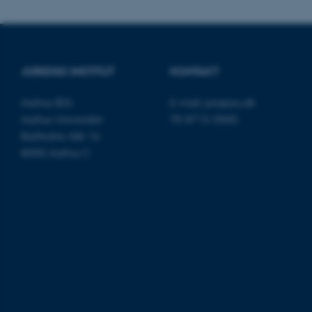
cookies.
JURIDISK INSTITUT
KONTAKT
Navn
be_typo_user
Aarhus BSS
E-mail:
jura@au.dk
Aarhus Universitet
Tlf: 8715 0000
fe_typo_user
Bartholins Allé 16
8000 Aarhus C
ASP.NET_SessionId
JSESSIONID