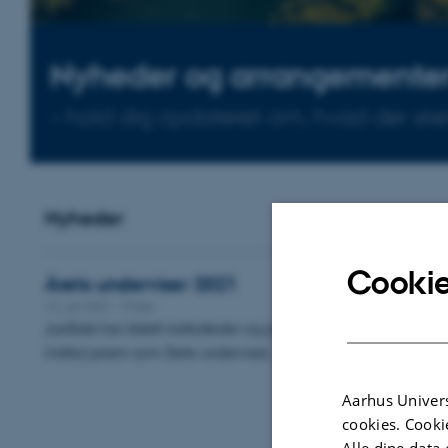
Nyheder og arrangemente
– hold dig opdateret om, hvad der sker 
Nyheder
Cookie
Årets underviser 2021
12. juli 2021
-
Priser
Jurrådet har tildelt institutleder og professor Torsten Iversen fra
Institut prisen som årets underviser.
Aarhus Univers
cookies. Cooki
Alle dine data 