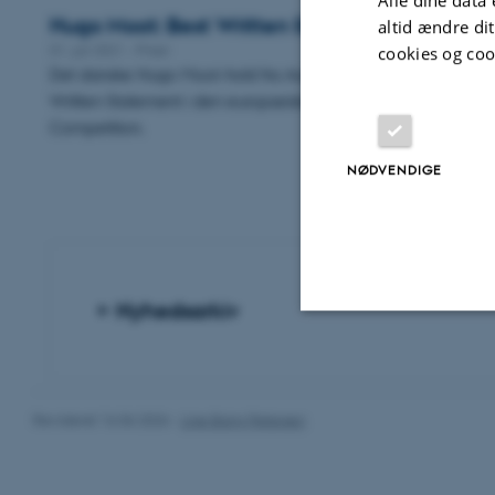
Hugo Moot: Best Written Statement gik til ho
altid ændre di
01. juli 2021
-
Priser
cookies og coo
Det danske Hugo Moot-hold fra Aarhus har netop vundet pris
Written Statement i den europæiske procedurekonkurrence
Competition.
NØDVENDIGE
Nyhedsarkiv
Nødvendige
Revideret 16.06.2026
-
Line Bang Petersen
Nødvendige cooki
grundlæggende fu