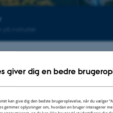
r
på instituttet
Arrangementer
s giver dig en bedre brugerop
Ingen kommende arrangementer.
 Juridisk
Eventarkiv
itet kan give dig den bedste brugeroplevelse, når du vælger ”A
es gemmer oplysninger om, hvordan en bruger interagerer med
er anonymiseret, og de kan ikke bruges til at identificere dig d