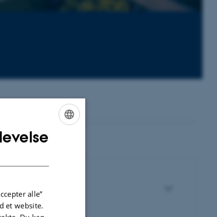
levelse
ENGLISH
DANISH
ccepter alle”
 et website.
irekte. Du kan