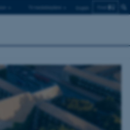
Find
d.er
Til medarbejdere
English