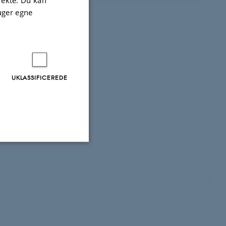
uger egne
UKLASSIFICEREDE
Uklassificerede
ere nogle
rer uden disse