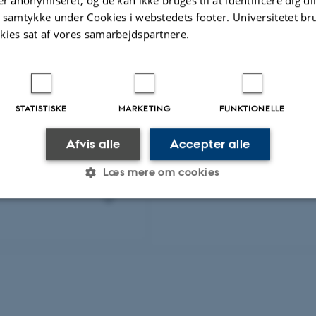
ldet fra Aarhus
t samtykke under Cookies i webstedets footer. Universitetet br
kies sat af vores samarbejdspartnere.
en for Best
 Hugo Moot
STATISTISKE
MARKETING
FUNKTIONELLE
Afvis alle
Accepter alle
Læs mere om cookies
Statistiske
Marketing
Funktionelle
es hjælper med at gøre hjemmesiden brugbar ved at aktiv
nktioner som navigation mm. Hjemmesiden kan ikke funge