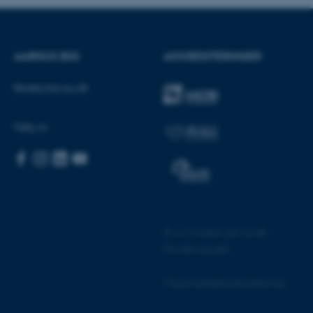
AARHUS BSS
AKKREDITERINGER
CMS-udbyder, TYPO3, og
Besøg bss.au.dk
kend-session, når en
TYPO3 eller Frontend.
 med Typo3-
Følg os
et bruges generelt som en
at gøre det muligt at gemme
 tilfælde er det muligvis
tilles ved default af
indres af
e tilfælde er det indstillet til
en browsersession. Det
or i stedet for specifikke
©
—
Cookies på au.dk
form session cookie, der
revet i Microsoft .net-
Privatlivspolitik
 til at opretholde en
 cookie, brugt af websteder
Tilgængelighedserklæring
l at opretholde en anonym