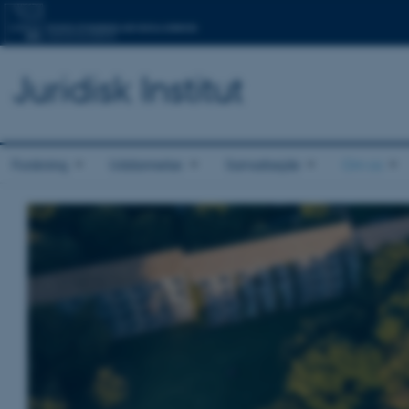
Juridisk Institut
Forskning
Uddannelse
Samarbejde
Om os