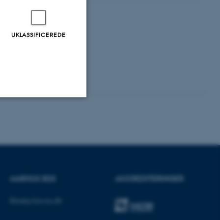
UKLASSIFICEREDE
Uklassificerede
ere nogle
rer uden disse
AARHUS BSS
AKKREDITERINGER
Besøg bss.au.dk