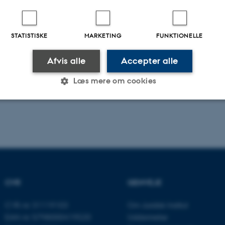
STATISTISKE
MARKETING
FUNKTIONELLE
Afvis alle
Accepter alle
Læs mere om cookies
Statistiske
Marketing
Funktionelle
es hjælper med at gøre hjemmesiden brugbar ved at aktiv
nktioner som navigation mm. Hjemmesiden kan ikke funge
CVR
GENVEJE
CVR-nr: 31119103
Om Juridisk Institut
EAN-nr: 5798000419520
Uddannelse