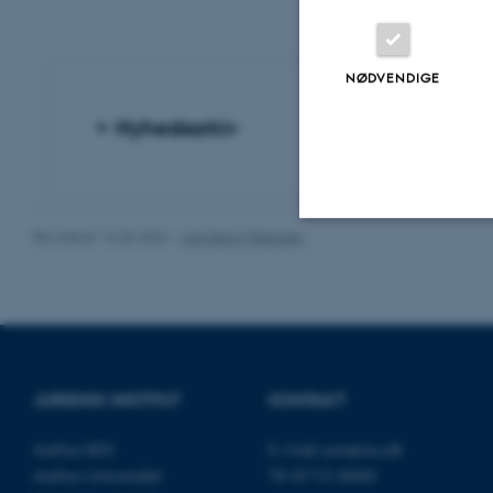
NØDVENDIGE
Nyhedsarkiv
Revideret 16.06.2026
-
Line Bang Petersen
Nødvendige
Nødvendige cooki
grundlæggende fu
JURIDISK INSTITUT
KONTAKT
cookies.
Aarhus BSS
E-mail:
jura@au.dk
Aarhus Universitet
Tlf: 8715 0000