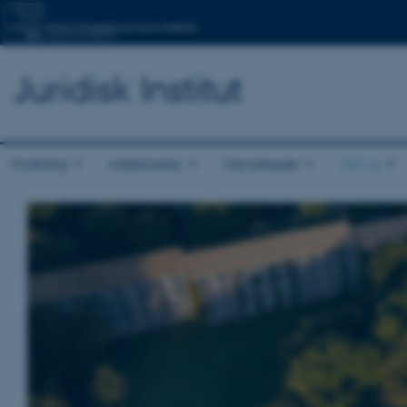
Juridisk Institut
Forskning
Uddannelse
Samarbejde
Om os