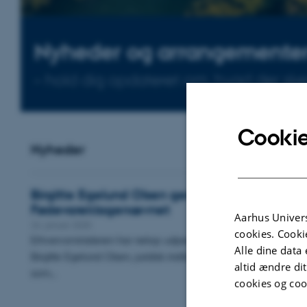
Nyheder og arrangemente
– hold dig opdateret om, hvad der sker 
Cookie
Nyheder
Birgitte Egelund Olsen genudpeget som forma
Fødevareklagenævnet
Aarhus Univers
24. januar 2025
cookies. Cooki
Erhvervsministeren har netop udpeget professor i miljø- og en
Alle dine data 
Birgitte Egelund Olsen, juridisk institut, Aarhus BSS til endnu e
altid ændre di
som…
cookies og coo