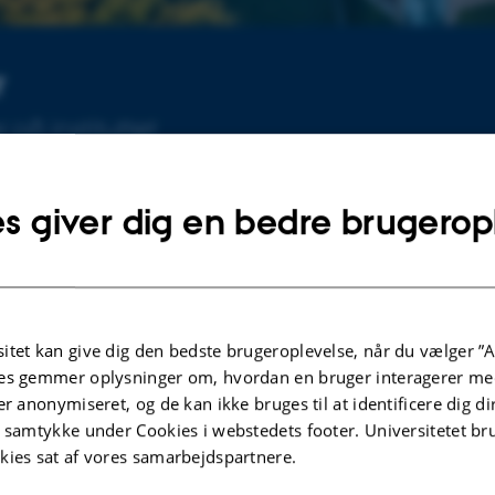
r
på instituttet
s giver dig en bedre brugerop
Arrangementer
nd for Miljø- og
Ingen kommende arrangementer.
itet kan give dig den bedste brugeroplevelse, når du vælger ”A
es gemmer oplysninger om, hvordan en bruger interagerer med
ergiret,
er anonymiseret, og de kan ikke bruges til at identificere dig d
n periode
Eventarkiv
t samtykke under Cookies i webstedets footer. Universitetet br
kies sat af vores samarbejdspartnere.