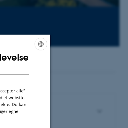
levelse
ENGLISH
DANISH
ccepter alle”
 et website.
irekte. Du kan
uger egne