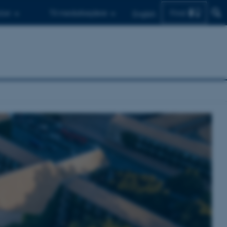
Find
d.er
Til medarbejdere
English