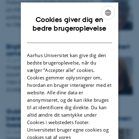
Professor emerita Anette Storgaard er pr. 1.
juli 2026 beskikket som suppleant for
professor Tonny Elmose Andersen i Rådet
Cookies giver dig en
for Offerfonden.…
ENGLISH
bedre brugeroplevelse
DANISH
Birgitte Egelund Olsen indgår i tværfakultært
samarbejde udvalgt af AIAS
Aarhus Universitet kan give dig den
15. juni 2026
bedste brugeroplevelse, når du
Gruppen Planetary Health Pathways med
vælger ”Accepter alle” cookies.
blandt andet professor Birgitte Egelund
Cookies gemmer oplysninger om,
Olsen fra Juridisk Institut er udvalgt af AIAS til
hvordan en bruger interagerer med et
at indgå i en…
website. Alle dine data er
anonymiseret, og de kan ikke bruges
til at identificere dig direkte. Du kan
Guldmedalje til prisopgave om
altid ændre dit samtykke under
bæredygtighed ved den årlige Max Sørensen
Cookies i webstedets footer.
forelæsning
Universitetet bruger egne cookies og
02. marts 2026
cookies sat af vores
Mandag den 23. februar blev den årlige