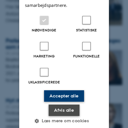
samarbejdspartnere.
Max Sørensen forelæsning afholdt, og
stud.jur. Freja Cecilie Dyrbjerg Vestergaard
Christiansen modtog…
NØDVENDIGE
STATISTISKE
Professor Birgitte Egelund Olsen genudpeges
som medlem af Biodiversitetsrådet
30. januar 2026
MARKETING
FUNKTIONELLE
Birgitte Egelund Olsen har været medlem af
Biodiversitetsrådet siden rådet blev nedsat i
2021, og genudnævnelsen er denne gang
for perioden 1. januar…
UKLASSIFICEREDE
Accepter alle
Nyt medlem af Procesbevillingsnævnet
20. januar 2026
Afvis alle
Professor Louise Halleskov er udpeget som
suppleant i Procesbevillingsnævnets
Læs mere om cookies
afdeling for appeltilladelser.