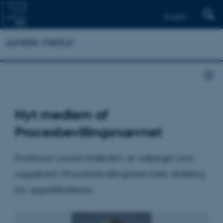
English
Juridisk Institut
Nyt medlem af
Procesbevillingsnævnet
Professor Louise Halleskov er udpeget som
suppleant i Procesbevillingsnævnets afdeling
for appeltilladelser.