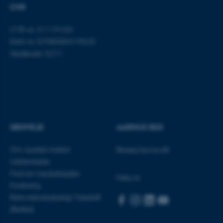
CVR
CVR-nr: 31119103
EAN-nr: 5798000419520
fe_typo_user
Typo3 Association
.au.dk
Stedkode: 5211
GENVEJE
AARHUS BSS
Om Juridisk Institut
Besøg bss.au.dk
Uddannelse
Find en medarbejder
Følg os
Forskning
ASP.NET_SessionId
Microsoft Corporation
.au.dk
Retsvidenskabeligt Tidsskrift
(Rettid)