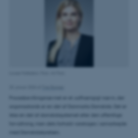
Louise Halleskov, Foto: AU Foto
20. januar 2026
af
Tine Bagger
Procesbevillingsnævnet er et uafhængigt nævn, der
organisatorisk er en del af Danmarks Domstole. Det er
ikke en del af domstolssystemet eller den offentlige
forvaltning, men dets forhold varetages i samarbejde
med Domstolsstyrelsen.