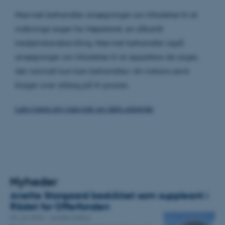
Nævnet behandler ansøgninger om tilladelse til at
indbringe sager for Højesteret, en såkaldt
tredjeinstansbevilling. Nævnet behandler også
ansøgninger om tilladelse til at appellere de sager,
der normalt kun kan behandles i én instans samt
klager over afslag på fri proces.
Læs mere om nævnet og dets arbejde
Nyheder
Anette Storgaard beskikket som suppleant i
Rådet for Offerfonden
02. juli 2026
-
Juridisk Institut