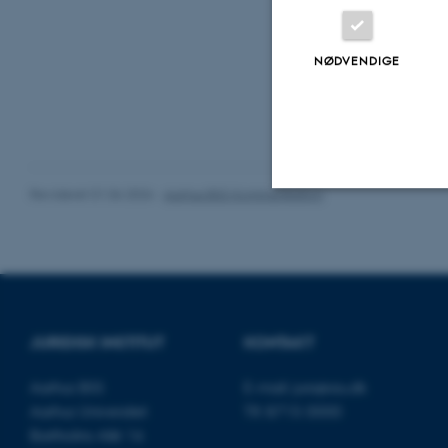
Læs mere o
NØDVENDIGE
Revideret 01.06.2026
-
Aarhus BSS Kommunikation
Nødvendige
Nødvendige cooki
grundlæggende fu
JURIDISK INSTITUT
KONTAKT
cookies.
Aarhus BSS
E-mail:
jura@au.dk
Aarhus Universitet
Tlf: 8715 0000
Bartholins Allé 16
Navn