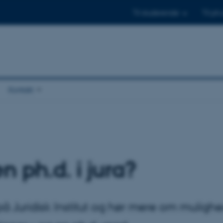
Til studerende
Til ph.
Kontakt
n ph.d. i jura?
 Juridisk Institut og hør mere om mulighed