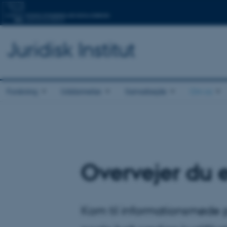
Juridisk Institut
Forskning
Uddannelse
Samarbejde
Om os
Overvejer du e
Kom til informationsmøde på