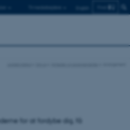
Find
d.er
Til medarbejdere
English
Juridisk Institut
Om os
Nyheder og arrangementer
Arrangement
erne for at fordybe dig, få