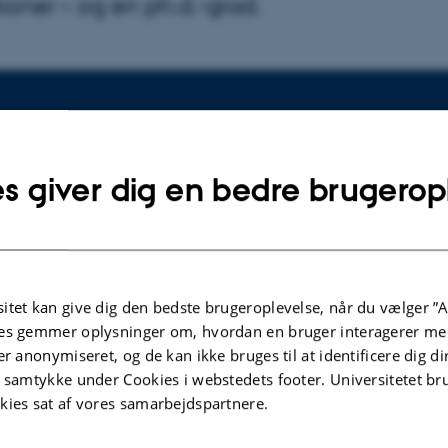
tioner – og en ph.d.-grad.
arrangementet
l. 16:00 - 17:00
s giver dig en bedre brugerop
gning 1414 lokale 317
itet kan give dig den bedste brugeroplevelse, når du vælger ”A
sborg Kirkegaard
es gemmer oplysninger om, hvordan en bruger interagerer med
er anonymiseret, og de kan ikke bruges til at identificere dig d
n du høre mere om, hvordan det juridiske ph.d.-program
t samtykke under Cookies i webstedets footer. Universitetet br
nuværende ph.d.-studerende oplever det, og du kan få ins
kies sat af vores samarbejdspartnere.
ekter og forløb.