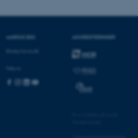
rer uden disse
AARHUS BSS
AKKREDITERINGER
CMS-udbyder, TYPO3, og
kend-session, når en
Besøg bss.au.dk
TYPO3 eller Frontend.
 med Typo3-
et bruges generelt som en
Følg os
at gøre det muligt at gemme
 tilfælde er det muligvis
tilles ved default af
indres af
e tilfælde er det indstillet til
en browsersession. Det
or i stedet for specifikke
form session cookie, der
revet i Microsoft .net-
©
—
Cookies på au.dk
 til at opretholde en
Privatlivspolitik
 cookie, brugt af websteder
l at opretholde en anonym
Tilgængelighedserklæring