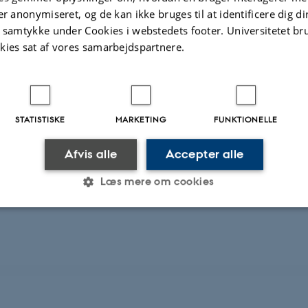
er anonymiseret, og de kan ikke bruges til at identificere dig d
resse i almene sager
t samtykke under Cookies i webstedets footer. Universitetet br
kies sat af vores samarbejdspartnere.
esudvalget er
:
ph.d., Kim Sommer Jensen (forperson)
dr.jur., Ulrik Rammeskow Bang-Pedersen, Det Juridiske Faku
STATISTISKE
MARKETING
FUNKTIONELLE
 Universitet
Afvis alle
Accepter alle
tre Landsret, professor, dr.jur. Jens Hartig Danielsen
Læs mere om cookies
Statistiske
Marketing
Funktionelle
es hjælper med at gøre hjemmesiden brugbar ved at aktiv