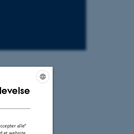
025 kl. 13-
levelse
ENGLISH
DANISH
ccepter alle”
 et website.