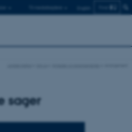
Find
d.er
Til medarbejdere
English
Juridisk Institut
Om os
Nyheder og arrangementer
Arrangement
ne sager