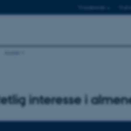
Til studerende
Til ph.
Kontakt
Retlig interesse i alme