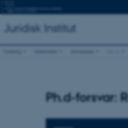
Juridisk Institut
Forskning
Uddannelse
Samarbejde
Om os
Ph.d-forsvar: 