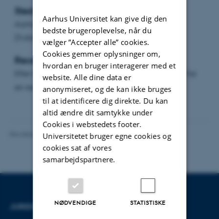
Sted:
Aarhus Universitet kan give dig den
Aarhus Universitet, bygning 1324 lokale 011
bedste brugeroplevelse, når du
(Tvillingeauditorium)
vælger ”Accepter alle” cookies.
Cookies gemmer oplysninger om,
Reception:
hvordan en bruger interagerer med et
Efter forelæsningen vil Juridisk Institut være vært for
website. Alle dine data er
en reception.
anonymiseret, og de kan ikke bruges
til at identificere dig direkte. Du kan
altid ændre dit samtykke under
Cookies i webstedets footer.
Revideret 01.06.2026
-
Aarhus BSS Kommunikation
Universitetet bruger egne cookies og
cookies sat af vores
samarbejdspartnere.
NØDVENDIGE
STATISTISKE
JURIDISK INSTITUT
KONTAKT