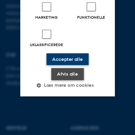
Aarhus BSS
E-mail:
jura@au.dk
Aarhus Universitet
Tlf: 8715 0000
MARKETING
FUNKTIONELLE
Bartholins Allé 16
8000 Aarhus C
UKLASSIFICEREDE
CVR
Accepter alle
CVR-nr: 31119103
Afvis alle
EAN-nr: 5798000419520
Stedkode: 5211
Læs mere om cookies
Nødvendige
Statistiske
Marketing
Funktionelle
Uklassificerede
GENVEJE
AARHUS BSS