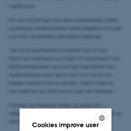
medlemmer.
Her skal de bidrage med deres skattefaglige indsigt
og deltage i skatteankenævnenes afgørelse af klager
over told- og skatteforvaltningens afgørelser.
”Det bliver spændende at arbejde med sit fag i
denne sammenhæng og indgå i et samarbejde med
Skatteankestyrelsen og de øvrige lægmedlemmer i
skatteankenævnene. Jeg er ikke i tvivl om, at min
faglige horisont vil blive udvidet – også til nytte for
min forskning og undervisning, siger Jan Pedersen.”
Professor Jan Pedersen forsker og underviser i
selskabsbeskatning, skatteforvaltningsret, skatteret og
skattestrafferet.
Cookies improve user
ENGLISH