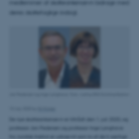
medlemmer af skatteankenævn bidrage med
deres skattefaglige indsigt.
Jan Pedersen og Inge Langhave. Foto: Aarhus BSS Kommunikation
10 July 2020
by
Kit Krüger
De nye skatteankenævn er tiltrådt den 1. juli 2020, og
professor Jan Pedersen og professor Inge Langhave
fra Juridisk Institut er udnævnt som to af de ti særlige