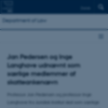
Dansk
Department of Law
Jan Pedersen og Inge
Langhave udnævnt som
særlige medlemmer af
skatteankenævn
Professor Jan Pedersen og professor Inge
Langhave fra Juridisk Institut skal som særlige