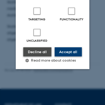
Skatteankenævnene suppleres med 10 særlige
medlemmer, som har en relevant uddannelse og
skattefaglig indsigt.
TARGETING
FUNCTIONALITY
Skatteankenævn har til opgave at behandle og
afgøre klager over told-og skatteforvaltningens
afgørelser.
UNCLASSIFIED
Decline all
Accept all
Read more about cookies
Revised 07.08.2026
-
Aarhus BSS Communications
Strictly necessary
Statistic
Targeting
Functionality
Unclassified
DEPARTMENT OF LAW
CONTACT