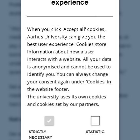
experience
Professor Inge Langhave forsker og underviser i
DANISH
skatteret. Hun glæder sig også over udnævnelsen:
”Jeg ser frem til samarbejdet med de øvrige
When you click 'Accept all' cookies,
Aarhus University can give you the
medlemmer af skatteankenævnene. Jeg forventer, at
best user experience. Cookies store
jeg i rollen som særligt medlem af et skatteankenævn
information about how a user
kommer til at bruge min viden og faglighed på en
interacts with a website. All your data
anderledes aktiv måde. Det ser jeg som en
is anonymised and cannot be used to
spændende udfordring, som jeg virkelig ser frem til.”
identify you. You can always change
your consent again under ‘Cookies' in
Det er første gang, at der bliver udnævnt særlige
the website footer.
medlemmer af skatteankenævn. Udnævnelsen løber
The university uses its own cookies
and cookies set by our partners.
frem til og med den 30. juni 2022.
Kort om skatteankenævnene i Danmark
STRICTLY
STATISTIC
Der er 22 skatteankenævn i Danmark.
NECESSARY