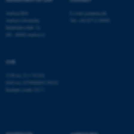
These cookies make it
Aarhus BSS
E-mail:
jura@au.dk
possible to use basic website
Aarhus University
Tel: +45 8715 0000
functionality, e.g. navigation
Bartholins Allé 16
etc. The website does not
DK - 8000 Aarhus C
work without these cookies.
CVR
Name
Provider / Domain
CVR no: 31119103
be_typo_user
TYPO3 Association
.au.dk
EAN no: 5798000419520
Budget code: 5211
fe_typo_user
Typo3 Association