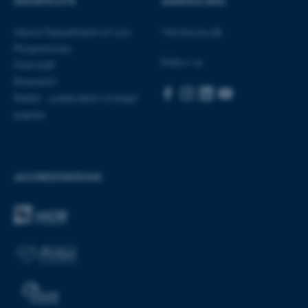
SHORTCUTS
AARHUS BSS
.au.dk
About Department of Law
Visit bss.au.dk
Programmes
Follow us
Find staff
Research
Rettid - publication of legal
papers
ACCREDITATIONS