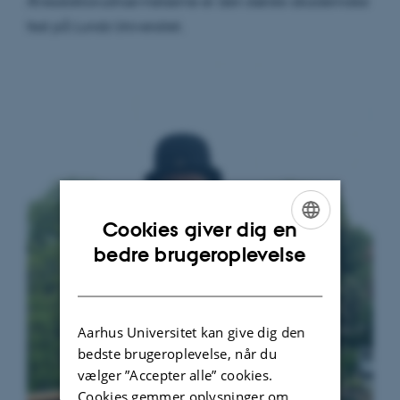
Æresdoktorudnævnelserne er den største akademiske
fest på Lunds Universitet.
Cookies giver dig en
ENGLISH
bedre brugeroplevelse
DANISH
Aarhus Universitet kan give dig den
bedste brugeroplevelse, når du
vælger ”Accepter alle” cookies.
Cookies gemmer oplysninger om,