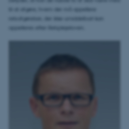
betyder, at han de næste to år skal være med
til at afgøre, hvem der må appellere
retsafgørelser, der ikke umiddelbart kan
appelleres efter Retsplejeloven.