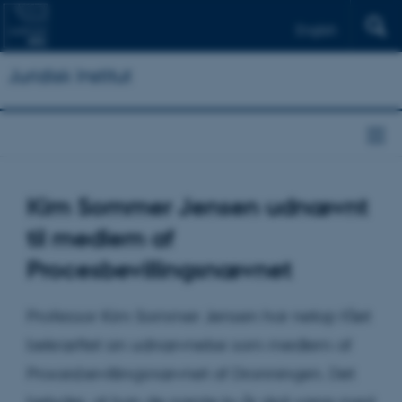
English
Juridisk Institut
Kim Sommer Jensen udnævnt
til medlem af
Procesbevillingsnævnet
Professor Kim Sommer Jensen har netop fået
bekræftet sin udnævnelse som medlem af
Procesbevillingsnævnet af Dronningen. Det