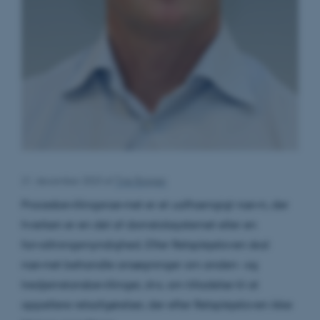
21. december 2023
af
Tine Bagger
Procesbevillingsnævnet er et uafhængigt nævn, der
hverken er en del af domstolssystemet eller en
forvaltningsmyndighed. Efter Retsplejeloven skal
nævnet behandle ansøgninger om anden- og
tredjeinstansbevillinger, dvs. om tilladelse til at
appellere retsafgørelser, der efter Retsplejeloven ikke