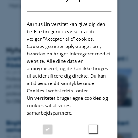
Mail:
ksj@law.au.dk
DANISH
Aarhus Universitet kan give dig den
bedste brugeroplevelse, når du
vælger ”Accepter alle” cookies.
Cookies gemmer oplysninger om,
Nyheder
hvordan en bruger interagerer med et
Anette Storgaard beskikket som suppleant i
website. Alle dine data er
Rådet for Offerfonden
anonymiseret, og de kan ikke bruges
02. juli 2026
-
Juridisk Institut
til at identificere dig direkte. Du kan
Professor emerita Anette Storgaard er pr. 1.
altid ændre dit samtykke under
juli 2026 beskikket som suppleant for
Cookies i webstedets footer.
professor Tonny Elmose Andersen i Rådet
Universitetet bruger egne cookies og
for Offerfonden.…
cookies sat af vores
samarbejdspartnere.
Birgitte Egelund Olsen indgår i tværfakultært
samarbejde udvalgt af AIAS
15. juni 2026