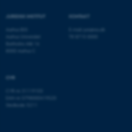
JURIDISK INSTITUT
KONTAKT
Aarhus BSS
E-mail:
jura@au.dk
Aarhus Universitet
Tlf: 8715 0000
Bartholins Allé 16
8000 Aarhus C
CVR
ASP.NET_SessionId
Microsoft Corporation
.au.dk
CVR-nr: 31119103
EAN-nr: 5798000419520
Stedkode: 5211
JSESSIONID
Oracle Corporation
.au.dk