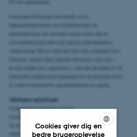
frit kan appelleres.
Procesbevillingsnævnet består af en
højesteretsdommer, en landsdommer, en
byretsdommer, en advokat og en jurist, der er
universitetsansat eller har særlig videnskabelig
uddannelse. Det er sidstnævnte rolle, professor Kim
Sommer Jensen skal udfylde fremover. Han har i
øvrigt siddet som suppleant i nævnet de sidste to år.
Nævnets medlemmer beskikkes for en periode af to
år med mulighed for genbeskikkelse en gang.
Yderligere oplysninger
Professor Kim Sommer Jensen
Juridisk Institut
Cookies giver dig en
Tlf. 8716 5676
ENGLISH
bedre brugeroplevelse
Mobil: 42207378