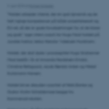
3. april 2018
af
Michael Schrøder
”Holdet arbejder intenst, der en god dynamik og de
helt rigtige kompetencer på både ansættelsesret og
EU-ret, så der er gode forudsætninger for, at de klarer
sig godt,” siger intern coach for Hugo Moot-holdet på
Juridisk Institut, lektor Natalie Videbæk Munkholm.
Holdet, der skal dyste i processpillet Hugo Sinzheimer
Moot består i år af Amanda Nordstrøm Emdal,
Christine Refsgaard, Jacob Røndal Anker og Mikkel
Kurtzmann Hansen.
Holdet bliver desuden coachet af Niels Banke og
Gustav Krohn Schaldemose begge fra
Kammeradvokaten.