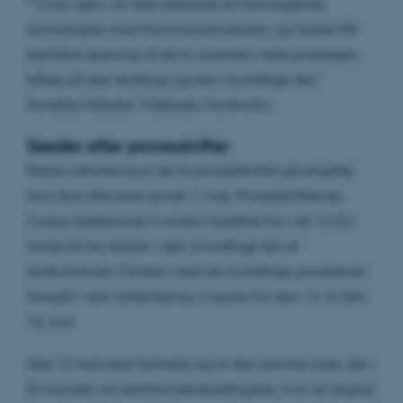
”Vi har igen i år fået etableret et fremragende
samarbejde med Kammeradvokaten, og holdet får
benhård sparring af de to coaches i hele processen,
både på den skriftlige og den mundtlige del,”
fortæller Natalie Videbæk Munkholm.
Seedes efter processkrifter
Første udfordring er de to processkrifter på engelsk,
som skal afleveres senest 1. maj. Processkrifternes
niveau bestemmer hvordan holdene fra i alt 12 EU-
lande bliver seedet i den mundtlige del af
konkurrencen. Finalen med de mundtlige procedurer
foregår i den italienske by Cassino fra den 14. til den
16. juni.
Alle 12 hold skal forholde sig til den samme case, der i
år handler om platformsbeskæftigelse, hvor en digital