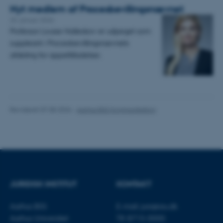
Nødvendige cookies hjælper
Nyt medlem af Procesbevillingsnævnet
med at gøre hjemmesiden
20. januar 2026
brugbar ved at aktivere nogle
Professor Louise Halleskov er udpeget som
grundlæggende funktioner
suppleant i Procesbevillingsnævnets
som navigation mm.
afdeling for appeltilladelser.
Hjemmesiden kan ikke
fungerer uden disse cookies.
Revideret 07.08.2026
-
Aarhus BSS Kommunikation
Navn
Udbyder / Domæne
be_typo_user
TYPO3 Association
.au.dk
fe_typo_user
Typo3 Association
JURIDISK INSTITUT
KONTAKT
.au.dk
Aarhus BSS
E-mail:
jura@au.dk
Aarhus Universitet
Tlf: 8715 0000