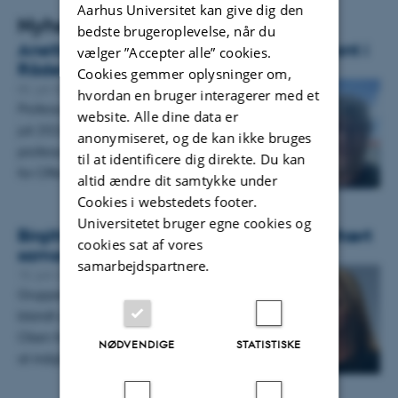
Aarhus Universitet kan give dig den
Nyheder
bedste brugeroplevelse, når du
Anette Storgaard beskikket som suppleant i
vælger ”Accepter alle” cookies.
Rådet for Offerfonden
Cookies gemmer oplysninger om,
02. juli 2026
-
Juridisk Institut
hvordan en bruger interagerer med et
Professor emerita Anette Storgaard er pr. 1.
website. Alle dine data er
juli 2026 beskikket som suppleant for
anonymiseret, og de kan ikke bruges
professor Tonny Elmose Andersen i Rådet
til at identificere dig direkte. Du kan
for Offerfonden.…
altid ændre dit samtykke under
Cookies i webstedets footer.
Universitetet bruger egne cookies og
Birgitte Egelund Olsen indgår i tværfakultært
cookies sat af vores
samarbejde udvalgt af AIAS
samarbejdspartnere.
15. juni 2026
Gruppen Planetary Health Pathways med
blandt andet professor Birgitte Egelund
Olsen fra Juridisk Institut er udvalgt af AIAS til
NØDVENDIGE
STATISTISKE
at indgå i en…