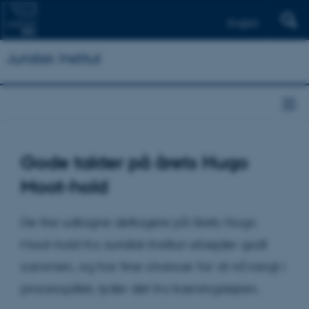
English
Juridisk Institut
Gode takter på årets Hugo
Moot-hold
De fire udtagne deltagere på årets Hugo
Moot-hold fra Juridisk Institut arbejder godt
sammen, og har fine chancer for at nå langt i
processpillet, lyder det fra træningslejren.