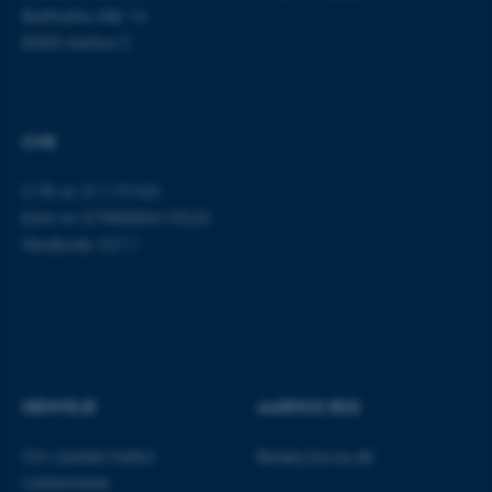
Bartholins Allé 16
8000 Aarhus C
CVR
CVR-nr: 31119103
EAN-nr: 5798000419520
ASP.NET_SessionId
Microsoft Corporation
Stedkode: 5211
.au.dk
JSESSIONID
Oracle Corporation
.au.dk
GENVEJE
AARHUS BSS
Om Juridisk Institut
Besøg bss.au.dk
ARRAffinity
Microsoft Corporation
.mitstudie.au.dk
Uddannelse