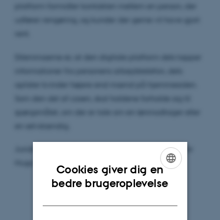
platform formidler kontakten mellem en person, der
udfører rengøring, og kunder der gerne vil have gjort
rent.
Dilemmaerne er, at den digitale platform dels tapper
informationer fra personens arbejdstelefon, dels
oplister kvinder højere end mænd på hjemmesiden.
Som den del af casen, skal holdene forholde sig til
spørgsmålet, om der er tale om en lønmodtager eller
en selvstændig.
Juridisk Institut på Aarhus BSS var sidste år vært for
Hugo Sinzheimer Moot finalen i juni.
Cookies giver dig en
ENGLISH
bedre brugeroplevelse
DANISH