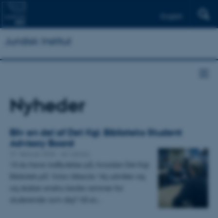
English
Juridisk Institut
Nyheder
Bliv en del af Det Kgl. Biblioteks Student
Advisory Board
27. februar 2025
-
AU Library
Vil du have indflydelse på, hvordan Det Kgl.
Bibliotek på Victor Albecks Vej udvikler sig
og skaber endnu bedre rammer for
studerende som dig? Så er…