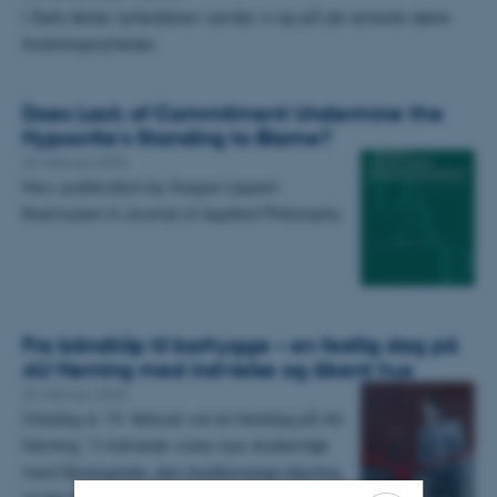
I årets første nyhedsbrev samler vi op på de seneste større
forskningsnyheder.
Does Lack of Commitment Undermine the
Hypocrite's Standing to Blame?
20. februar 2025
New publication by Kasper Lippert-
Rasmussen in Journal of Applied Philosophy
Fra båndklip til barhygge – en festlig dag på
AU Herning med indvielse og åbent hus
20. februar 2025
Onsdag d. 19. februar var en festdag på AU
Herning. Vi indviede vores nye studiemiljø
med åbningstale, den traditionsrige klipning