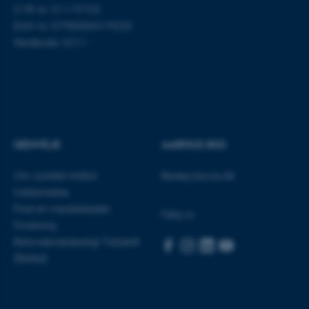
CVR-nr: 31119103
EAN-nr: 5798000419520
fe_typo_user
Stedkode: 5211
Typo3 Association
.au.dk
GENVEJE
AARHUS BSS
Om Juridisk Institut
Besøg bss.au.dk
Uddannelse
Find en medarbejder
Følg os
Forskning
Retsvidenskabeligt Tidsskrift
ASP.NET_SessionId
Microsoft Corporation
.au.dk
(Rettid)