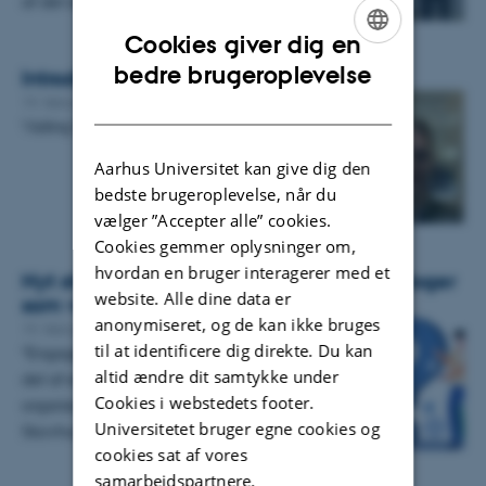
af det røde bånd og…
Cookies giver dig en
ENGLISH
bedre brugeroplevelse
Introducing David Mathias Paaske
DANISH
19. februar 2025
Visiting PhD
Aarhus Universitet kan give dig den
bedste brugeroplevelse, når du
vælger ”Accepter alle” cookies.
Cookies gemmer oplysninger om,
hvordan en bruger interagerer med et
Nyt studie: Målorienterede udviklingsdialoger
website. Alle dine data er
som visionsledelse i praksis
anonymiseret, og de kan ikke bruges
19. februar 2025
-
Formidling af ledelsesforskning
til at identificere dig direkte. Du kan
“Engagerede medarbejdere er en central
altid ændre dit samtykke under
del af en velfungerende offentlig
Cookies i webstedets footer.
organisation.” Sådan indleder Jørgen
Universitetet bruger egne cookies og
Skovhus Haunstrup, der har gennemført…
cookies sat af vores
samarbejdspartnere.