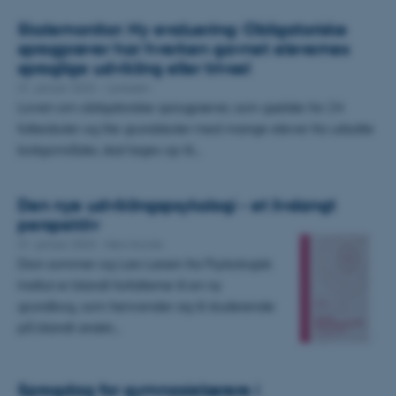
Skolemonitor: Ny evaluering: Obligatoriske
sprogprøver har hverken gavnet elevernes
sproglige udvikling eller trivsel
31. januar 2023
-
I pressen
Loven om obligatoriske sprogprøver, som gælder for 24
folkeskoler og frie grundskoler med mange elever fra udsatte
boligområder, skal tages op til…
Den nye udviklingspsykologi - et livslangt
perspektiv
31. januar 2023
-
New books
Dion sommer og Lars Larsen fra Psykologisk
Institut er blandt forfatterne til en ny
grundbog, som henvender sig til studerende
på blandt andet…
Sprogdag for gymnasielærere i