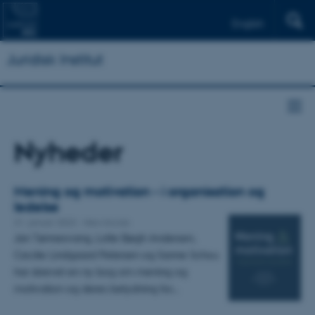
English
Juridisk Institut
Nyheder
Mening og motivation - i organisation og
ledelse
31. januar 2023
-
New books
Jan Tønnesvang, Lotte Bøgh Andersen,
Cecilie Lindgaard Petersen og Sanne Schou
har skrevet en ny bog om mening og
motivation og deres betydning for…