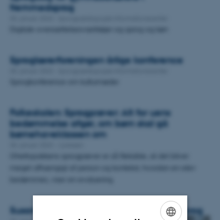
fremmedsprog
30. januar 2023
-
Sprogpædagogisk Informationscenter
Digitale oversættelsesværktøjer og sprog og køn
Sproglærerforeningen årlige konference
30. januar 2023
-
Sprogpædagogisk Informationscenter
Sprogkonference om kulturmøder
Folkeskolen: Sprogprøver: Alt for uens
bedømmelse afgør, om børn skal gå
børnehaveklassen om
30. januar 2023
-
I pressen
Ghettopakkens sprogprøver er så fleksible, at det bliver
meget afhængigt af person og kontekst, hvordan en elev
bedømmes, viser en evaluering.
Susanne Karstoft bliver Ridder af Dannebrog