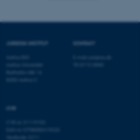
Funktionelle
Uklassificerede
Nødvendige cookies hjælper
JURIDISK INSTITUT
KONTAKT
med at gøre hjemmesiden
brugbar ved at aktivere nogle
Aarhus BSS
E-mail:
jura@au.dk
grundlæggende funktioner
Aarhus Universitet
Tlf: 8715 0000
som navigation mm.
Bartholins Allé 16
Hjemmesiden kan ikke
8000 Aarhus C
fungerer uden disse cookies.
Navn
Udbyder / Domæne
CVR
be_typo_user
TYPO3 Association
.au.dk
CVR-nr: 31119103
EAN-nr: 5798000419520
Stedkode: 5211