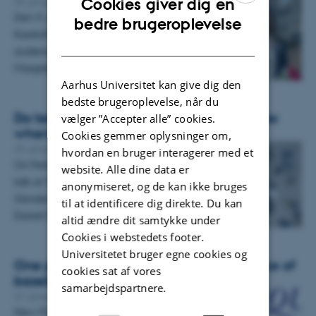
Cookies giver dig en
30. januar 2023
Den 9. januar 2023 var professor Susanne
ENGLISH
bedre brugeroplevelse
Karstoft fra Juridisk Institut ved Aarhus BSS i
DANISH
audiens hos Hendes Majestæt Dronning
Margrethe II for at…
Aarhus Universitet kan give dig den
bedste brugeroplevelse, når du
Do teachers show gender and ethnic bias
vælger ”Accepter alle” cookies.
when grading?
Cookies gemmer oplysninger om,
29. januar 2023
hvordan en bruger interagerer med et
On February 14 julian schuessler will give a
website. Alle dine data er
talk at WZB Berlin on "Teachers’ Ethnic and
anonymiseret, og de kan ikke bruges
Gender Biases: Behavioral Evidence from
til at identificere dig direkte. Du kan
Danish Registry…
altid ændre dit samtykke under
Cookies i webstedets footer.
Universitetet bruger egne cookies og
One person, one vote and the importance of
cookies sat af vores
baseline
samarbejdspartnere.
27. januar 2023
New Publication by Andreas Bengtson in