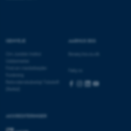
fe_typo_user
Typo3 Association
.au.dk
GENVEJE
AARHUS BSS
Om Juridisk Institut
Besøg bss.au.dk
Uddannelse
Find en medarbejder
Følg os
Forskning
Retsvidenskabeligt Tidsskrift
(Rettid)
ASP.NET_SessionId
Microsoft Corporation
.au.dk
AKKREDITERINGER
JSESSIONID
Oracle Corporation
.au.dk