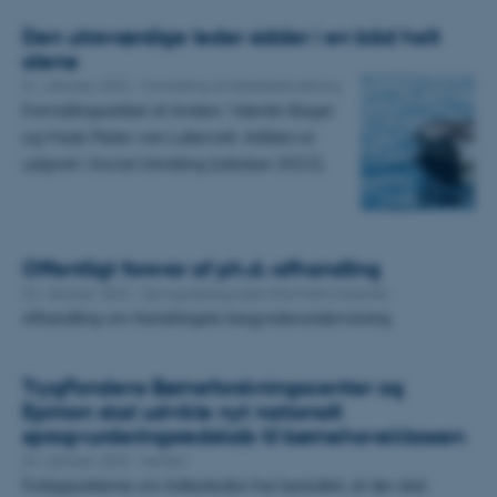
Den utroværdige leder sidder i en båd helt
alene
31. oktober 2022
-
Formidling af ledelsesforskning
Formidlingsartikel af Anders Valentin Bager
og Mads Pieter van Luttervelt. Artiklen er
udgivet i Social Udvikling (oktober 2022).
Offentligt forsvar af ph.d.-afhandling
24. oktober 2022
-
Sprogpædagogisk Informationscenter
Afhandling om franskfagets begynderundervisning
TrygFondens Børneforskningscenter og
Epinion skal udvikle nyt nationalt
sprogvurderingsredskab til børnehaveklassen
24. oktober 2022
-
Nyhed
Forligspartierne om folkeskolen har besluttet, at der skal