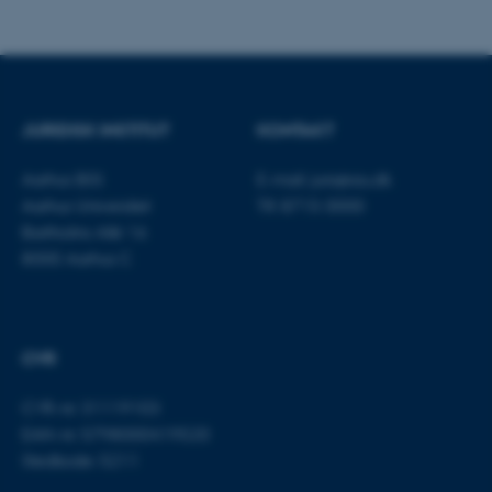
Funktionelle
Uklassificerede
Nødvendige cookies hjælper
JURIDISK INSTITUT
KONTAKT
med at gøre hjemmesiden
brugbar ved at aktivere nogle
Aarhus BSS
E-mail:
jura@au.dk
grundlæggende funktioner
Aarhus Universitet
Tlf: 8715 0000
som navigation mm.
Bartholins Allé 16
Hjemmesiden kan ikke
8000 Aarhus C
fungerer uden disse cookies.
CVR
Navn
Udbyder / Domæne
be_typo_user
TYPO3 Association
CVR-nr: 31119103
.au.dk
EAN-nr: 5798000419520
Stedkode: 5211