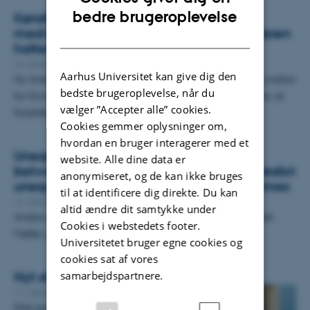
ENGLISH
bedre brugeroplevelse
Kønsforskelle i opdragelsen kan være
medvirkende til, at drenge i før-skole-alderen
DANISH
halter sprogligt efter pigerne
14. oktober 2022
-
Nyhed
Aarhus Universitet kan give dig den
Ny forskning fra TrygFondens Børneforskningscenter og Institut
bedste brugeroplevelse, når du
for Kommunikation og Kultur ved Aarhus Universitet viser, at
vælger ”Accepter alle” cookies.
forældre til børn i…
Cookies gemmer oplysninger om,
hvordan en bruger interagerer med et
Unequal home literacy environments
website. Alle dine data er
between preschool-age boys and girls predict
anonymiseret, og de kan ikke bruges
unequal language and preliteracy outcomes
til at identificere dig direkte. Du kan
14. oktober 2022
-
Publikation
altid ændre dit samtykke under
Anders Højen, Anne Sophie Mahler Schmidt, Ida Styrbæk
Cookies i webstedets footer.
Møller, Linea Flansmose
Universitetet bruger egne cookies og
cookies sat af vores
Nyt studie om etisk ledelse
samarbejdspartnere.
11. oktober 2022
-
Ledelse på sundhedsområdet
Etisk ledelse handler om at udvise og