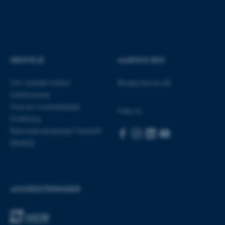
fe_typo_user
Typo3 Association
.au.dk
GENVEJE
AARHUS BSS
Om Juridisk Institut
Besøg bss.au.dk
Uddannelse
Find en medarbejder
Følg os
Forskning
Retsvidenskabeligt Tidsskrift
(Rettid)
ASP.NET_SessionId
Microsoft Corporation
.au.dk
AKKREDITERINGER
JSESSIONID
Oracle Corporation
.au.dk