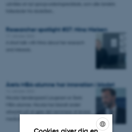
udvikles et nyt sprogvurderingsredskab, som alle landets
folkeskoler fra skoleåret…
Researcher spotlight #37: Nina Nielsen
17. oktober 2022
A short talk with Nina about her research
and interests.
Årets MBA-alumne har innovation i blodet
14. oktober 2022
Nicolai Søndergaard Laugesen er årets
MBA-alumne. Nicolai har blandt andet
arbejdet på at gøre det nemmere at levere
medicin til de små byer i…
Cookies giver dig en