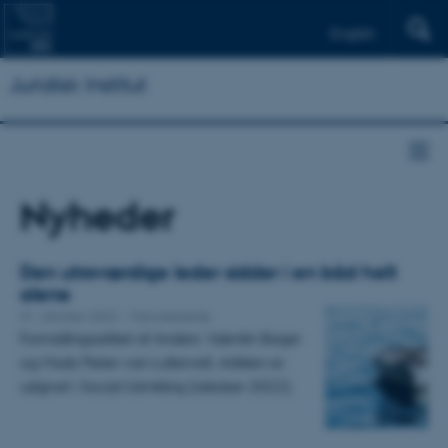
English
Juridisk Institut
Nyheder
Den utroværdige leder sidder i en båd helt
alene
31. oktober 2022
-
Visionsledelse
Formidlingsartikel af Anders Valentin Bager
og Mads Pieter van Luttervelt. Artiklen er
udgivet i Social Udvikling (oktober 2022).