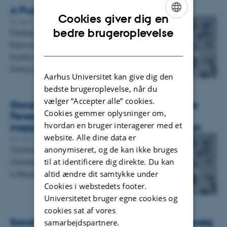
A Puzzle about Disability and Old Age
Cookies giver dig en
26. april 2022
ENGLISH
bedre brugeroplevelse
Fredag den 29 april giver Kasper Lippert-
Rasmussen en præsentation med titlen “A
DANISH
Puzzle about Disability and Old Age” ved
School of Philosophy, Fudan…
Aarhus Universitet kan give dig den
bedste brugeroplevelse, når du
vælger ”Accepter alle” cookies.
Gender Bias in the Diagnosis of Borderline
Cookies gemmer oplysninger om,
Personality Disorder: The case of
hvordan en bruger interagerer med et
inappropriate anger as diagnostic criterion
website. Alle dine data er
26. april 2022
anonymiseret, og de kan ikke bruges
Torsdag den 28 april giver Astrid Fly
til at identificere dig direkte. Du kan
Oredsson en præsentation i GIR (Gendering
altid ændre dit samtykke under
in Research Network)
Cookies i webstedets footer.
Universitetet bruger egne cookies og
cookies sat af vores
Socialordfører Camilla Fabricius (A) på besøg
samarbejdspartnere.