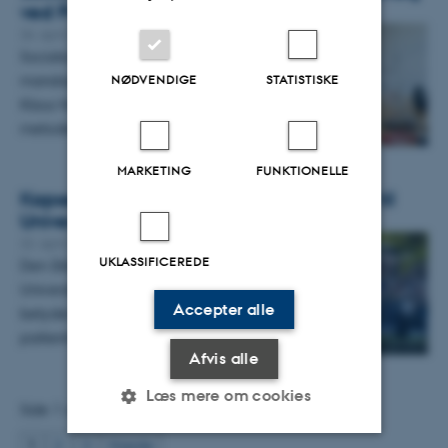
ved Professor Klaus Nielsen
26. april 2022
Socialordfører Camilla Fabricius (A) var
mandag d 25. april på besøg hos Professor
NØDVENDIGE
STATISTISKE
Klaus Nielsen og Center for kvalitativ
metodeudvikling. Der var en…
MARKETING
FUNKTIONELLE
Kapsejladsen: Ændrede tilkørselsforhold til
Universitetsparken
22. april 2022
-
Nyheder
UKLASSIFICEREDE
Den årlige Kapsejlads afholdes i
Universitetsparken fredag den 29. april. Det
Accepter alle
betyder ændrede tilkørsels- og
parkeringsforhold både før og efter…
Afvis alle
Læs mere om cookies
Side 1 af 3
1
2
3
Næste