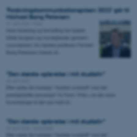
’Forskningskommunikationsprisen 2022’ går til
Michael Bang Petersen
29. april 2022
-
Priser
Hans forskning og formidling har hjulpet
både borgere og myndigheder gennem
coronakrisen. Nu hædres professor Michael
Bang Petersens indsats af…
”Den største oplevelse i mit studieliv”
28. april 2022
Efter sidste års holdsejr i ”bedste svarskrift” ved det
prestigefyldte processpil Vis Moot i Wien, var der store
forventninger til det nye hold af…
”Den største oplevelse i mit studieliv”
28. april 2022
-
Aarhus BSS
Efter sidste års holdsejr i ”bedste svarskrift” ved det