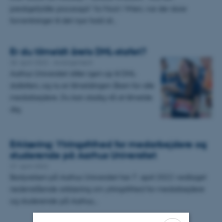
prestigefyldte processpil Vis Moot i Wien, var der store
forventninger til det nye hold af…
Er du tilmeldt årets DHL-stafet?
28. april 2022
-
Arrangement
Aarhus Universitet stiller igen op til DHL-
stafetten, og nu er tilmeldingen åben for alle
medarbejdere. Du kan stadig nå at tilmelde
dig.
Erklæring: Ytringsfrihed for medarbejdere og
studerende på Aarhus Universitet
27. april 2022
Bestyrelsen på Aarhus Universitet har 7. april 2022 vedtaget
nedenstående erklæring om ytringsfrihed for medarbejdere
og studerende på Aarhus…