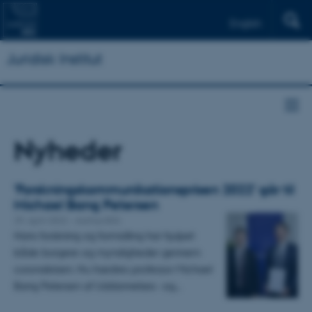
English
Juridisk Institut
Nyheder
’Forskningskommunikationsprisen 2022’ går til
Michael Bang Petersen
29. april 2022
-
Aarhus BSS
Hans forskning og formidling har hjulpet
både borgere og myndigheder gennem
coronakrisen. Nu hædres professor Michael
Bang Petersen af Uddannelses- og…