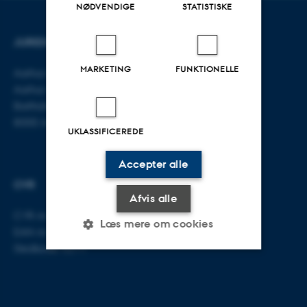
NØDVENDIGE
STATISTISKE
JURIDISK INSTITUT
KONTAKT
MARKETING
FUNKTIONELLE
Aarhus BSS
E-mail:
jura@au.dk
Aarhus Universitet
Tlf: 8715 0000
Bartholins Allé 16
8000 Aarhus C
UKLASSIFICEREDE
Accepter alle
CVR
Afvis alle
CVR-nr: 31119103
Læs mere om cookies
EAN-nr: 5798000419520
Stedkode: 5211
Nødvendige
Statistiske
Marketing
Funktionelle
Uklassificerede