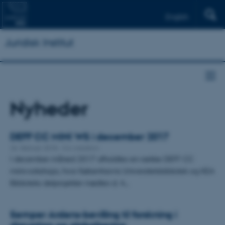
English
Juridisk Institut
Nyheder
DEFF CC MINI WS i december 2017
26. februar 2018
-
Co-creation
I december måned 2017 afholdtes en række DEFF CC
miniworkshops, hvor Københavns Universitetsbibliotek og KEA
Biblioteks delprojekter mødtes d. 4…
Semper Ardens-bevilling til forskning i