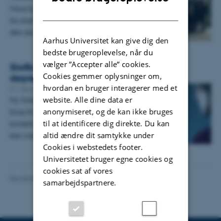
Moot konkurrence i weekenden, har holdet
DANISH
fra Aarhus BSS fået den bedste optakt til
den store Vis Moot…
Aarhus Universitet kan give dig den
bedste brugeroplevelse, når du
vælger ”Accepter alle” cookies.
Stofbrugere, som klager over angst og
Cookies gemmer oplysninger om,
depression, har ofte en psykisk lidelse
hvordan en bruger interagerer med et
01. februar 2018
-
Rusmiddelforskning
website. Alle dine data er
Ny forskning viser, at en del stofbrugere har
anonymiseret, og de kan ikke bruges
brug for psykiatrisk behandling, og at
til at identificere dig direkte. Du kan
konsekvenserne af utilstrækkelig behandling
altid ændre dit samtykke under
kan være alvorlige.
Cookies i webstedets footer.
Universitetet bruger egne cookies og
cookies sat af vores
Revideret 06.08.2026
-
Aarhus BSS Kommunikation
samarbejdspartnere.