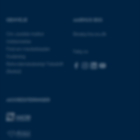
GENVEJE
AARHUS BSS
Nødvendige cookies hjælper
med at gøre hjemmesiden
Om Juridisk Institut
Besøg bss.au.dk
brugbar ved at aktivere nogle
Uddannelse
grundlæggende funktioner
Find en medarbejder
Følg os
som navigation mm.
Forskning
Hjemmesiden kan ikke
Retsvidenskabeligt Tidsskrift
fungerer uden disse cookies.
(Rettid)
Navn
Udbyder / Domæne
AKKREDITERINGER
be_typo_user
TYPO3 Association
.au.dk
fe_typo_user
Typo3 Association