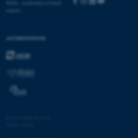
Rettid - publication of legal
papers
ACCREDITATIONS
fe_typo_user
Typo3 Association
.au.dk
©
—
Cookies at au.dk
Privacy Policy