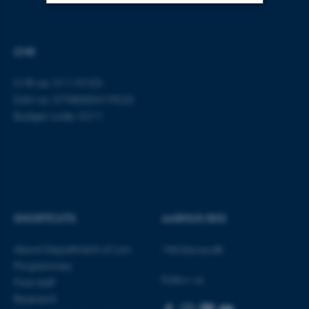
Strictly necessary
Statistic
CVR
Targeting
Functionality
Unclassified
CVR no: 31119103
EAN no: 5798000419520
Budget code: 5211
These cookies make it
possible to use basic website
functionality, e.g. navigation
etc. The website does not
work without these cookies.
SHORTCUTS
AARHUS BSS
About Department of Law
Visit bss.au.dk
Name
Provider / Domain
Programmes
Follow us
Find staff
be_typo_user
TYPO3 Association
.au.dk
Research