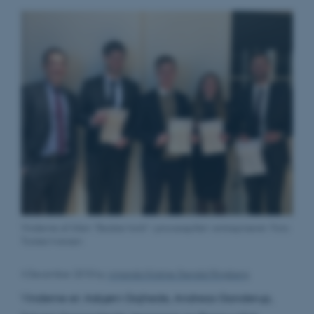
Vinderne af titlen ”Bedste hold” i processpillet i entrepriseret. Foto:
Torsten Iversen
4 December 2018
by
Amanda Kristine Stendal Ringberg
Vinderne er: Asbjørn Gajhede, Andreas Ganderup,