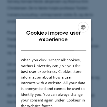
Solveig Samsø Heide Jørgensen og Rasmus Kirk
Christensen. De to første fulgte professor Torsten
Iversens kursusfag i entrepriseret sidste år, og de to
andre følger det i år.
Cookies improve user
Procesvejlederen for vinderholdet var advokat
ENGLISH
experience
Frederik Keun-Rasmussen fra advokatfirmaet Molt
DANISH
Wengel i København, som er specialiseret i entreprise-
og udbudsret.
When you click 'Accept all' cookies,
Ud over præmien til ”Bedste hold” var der også
Aarhus University can give you the
præmier til ”Bedste procedør” og ”Bedste
best user experience. Cookies store
information about how a user
processkrifter”. De gik til henholdsvis en studerende og
interacts with a website. All your data
et hold fra Københavns Universitet.
is anonymised and cannot be used to
identify you. You can always change
Der deltog i år to hold fra Aarhus Universitet og i alt
your consent again under ‘Cookies' in
fire hold med fire deltagere på hvert hold i hele
the website footer.