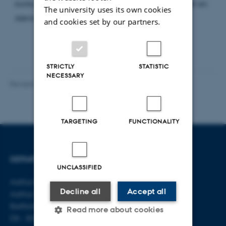
konkurrencen. De 16 deltagere var udvalgt blandt en
The university uses its own cookies
større ansøgerskare.
and cookies set by our partners.
STRICTLY
STATISTIC
NECESSARY
Revised 07.08.2026
-
Aarhus BSS Communications
TARGETING
FUNCTIONALITY
DEPARTMENT OF LAW
CONTACT
UNCLASSIFIED
Aarhus BSS
E-mail:
jura@au.dk
Decline all
Accept all
Aarhus University
Tel: +45 8715 0000
Bartholins Allé 16
Read more about cookies
DK - 8000 Aarhus C