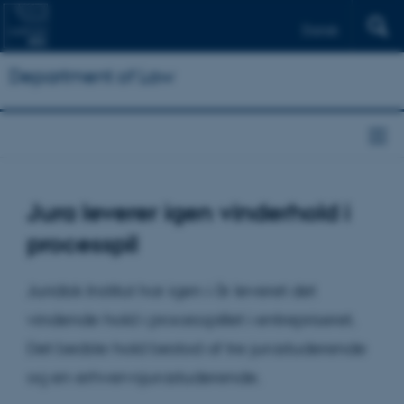
Dansk
Department of Law
Jura leverer igen vinderhold i
processpil
Juridisk Institut har igen i år leveret det
vindende hold i processpillet i entrepriseret.
Det bedste hold bestod af tre jurastuderende
og en erhvervsjurastuderende.