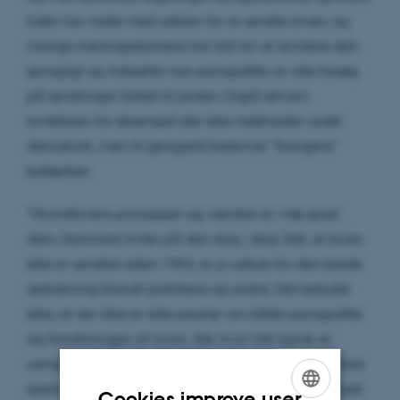
tiden har raslet med sablen for at ændre loven, og
mange meningsdannere har talt for at revidere den
sprogligt og indsætte nye paragraffer, er alle forsøg
på ændringer faldet til jorden. Også selvom
lovteksten for eksempel slet ikke indeholder ordet
demokrati, men til gengæld beskriver ”Kongens”
beføjelser.
”Grundlovens principper og værdier er i høj grad
dem, Danmark hviler på den dag i dag. Det, at loven
ikke er ændret siden 1953, er jo udtryk for den brede
opbakning blandt politikere og andre. Det betyder
ikke, at der ikke er diskussioner om både paragraffer
og fortolkningen af loven. Der, hvor folk typisk er
uenige, prøver vi i Grundlovskommentaren at afklare
gældende praksis,” forklarer professor Jørgen Albæk
Cookies improve user