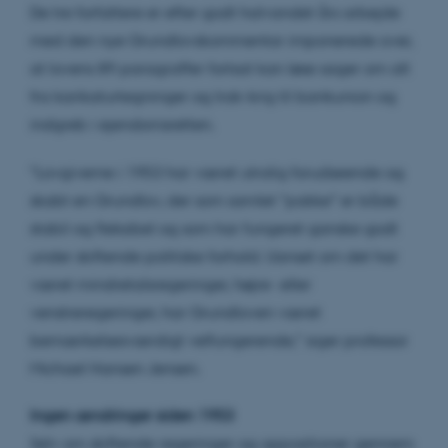
De tre forfattere er efter godt halvandet års arbejde
med den nye Grundlovskommentar imponerede over,
at lovens 89 paragraffer fortsat kan løse sager om alt
fra karikaturtegninger og Irak-krig til bankunion og
indgreb i ejendomsretten.
”Lovgiverne i 1953 har været utrolig forudseende og
skabt en Grundlov, der som samlet ”pakke” er både
stabil og fleksibel og som har fungeret ganske godt
under skiftende politiske forhold. Uanset om det har
været mindretalsregeringer, højre- eller
venstreregeringer, har Grundloven været
bemærkelsesværdigt velfungerende,” siger professor
Michael Hansen Jensen.
Ingen ændringer siden 1953
Selv om skiftende regeringer og oppositioner gennem