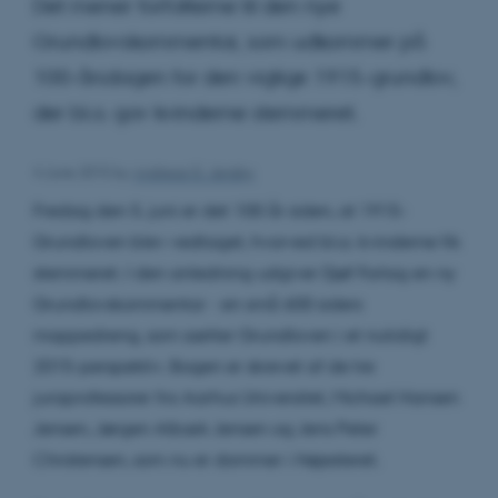
Det mener forfatterne til den nye
Grundlovskommentar, som udkommer på
100-årsdagen for den vigtige 1915-grundlov,
der bl.a. gav kvinderne stemmeret.
4 June 2015
by
Andreas G. Jensby
Fredag den 5. juni er det 100 år siden, at 1915-
Grundloven blev vedtaget, hvorved bl.a. kvinderne fik
stemmeret. I den anledning udgiver Djøf Forlag en ny
Grundlovskommentar - en små 600 siders
moppedreng, som sætter Grundloven i et nutidigt
2015-perspektiv. Bogen er skrevet af de tre
juraprofessorer fra Aarhus Universitet, Michael Hansen
Jensen, Jørgen Albæk Jensen og Jens Peter
Christensen, som nu er dommer i Højesteret.