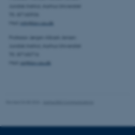
Juridisk Institut, Aarhus Universitet
Tlf.: 87165936
These cookies make it
Mail:
mhj@law.au.dk
possible to use basic website
functionality, e.g. navigation
Professor Jørgen Albæk Jensen
etc. The website does not
Juridisk Institut, Aarhus Universitet
work without these cookies.
Tlf.: 87165716
Mail:
jaj@law.au.dk
Name
Provider / Domain
be_typo_user
TYPO3 Association
.au.dk
Revised 04.08.2026
-
Aarhus BSS Communications