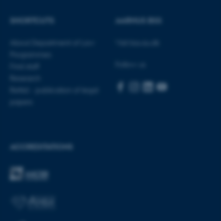
SHORTCUTS
AARHUS BSS
ASP.NET_SessionId
Microsoft Corporation
.au.dk
About Department of Law
Visit bss.au.dk
Programmes
Follow us
Find staff
Research
Rettid - publication of legal
papers
JSESSIONID
Oracle Corporation
.au.dk
ACCREDITATIONS
AWSALBTGCORS
Amazon Web Services, Inc.
airtable.com