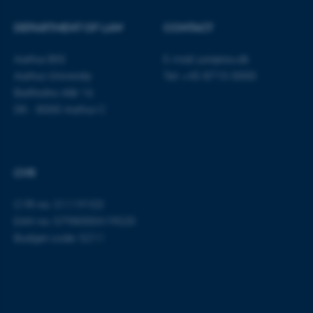
fe_typo_user
Typo3 Association
.au.dk
DEPARTMENT OF LAW
CONTACT
Aarhus BSS
E-mail:
jura@au.dk
Aarhus University
Tel: +45 8715 0000
Bartholins Allé 16
DK - 8000 Aarhus C
CVR
CVR no: 31119103
EAN no: 5798000419520
Budget code: 5211