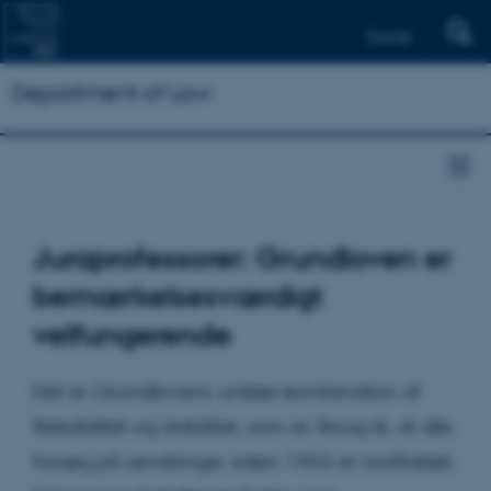
Dansk
Department of Law
Juraprofessorer: Grundloven er
bemærkelsesværdigt
velfungerende
Det er Grundlovens unikke kombination af
fleksibilitet og stabilitet, som er årsag til, at alle
forsøg på ændringer siden 1953 er bortfaldet.