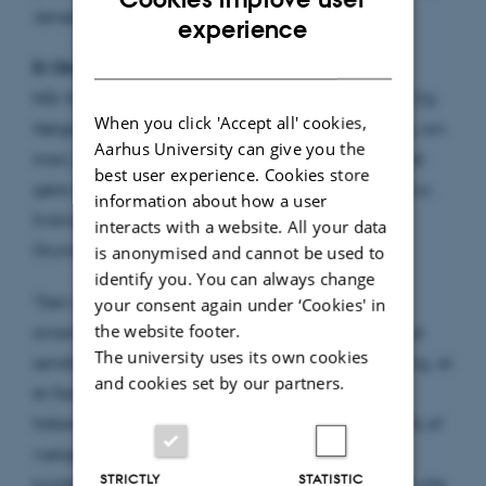
Jensen.
ENGLISH
experience
DANISH
Er Grundloven for svær at ændre?
Når tiderne skifter, gør brugen af loven det også. Og
When you click 'Accept all' cookies,
ifølge forfatterne diskuteres det da også løbende, om
Aarhus University can give you the
man, hvis vi engang igen ændrer Grundloven, skal
best user experience. Cookies store
gøre det nemmere at ændre den. På linje med bl.a.
information about how a user
Sverige og Norge, som jævnligt reviderer deres
interacts with a website. All your data
Grundlove.
is anonymised and cannot be used to
identify you. You can always change
”Den danske Grundlov er sammen med den
your consent again under ‘Cookies' in
the website footer.
amerikanske forfatning nok den, som er sværest at
The university uses its own cookies
ændre. Blandt andet kræver en grundlovsændring, at
and cookies set by our partners.
et flertal af vælgerne bakker op ved en
folkeafstemning og at flertallet udgør mindst 40 % af
vælgerkorpset. Men i 2009 ændrede vi jo
STRICTLY
STATISTIC
tronfølgeloven efter samme procedure, som man ville